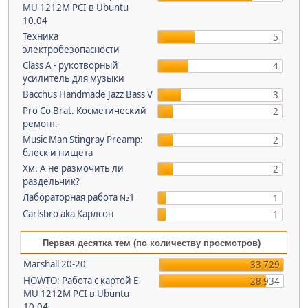
MU 1212M PCI в Ubuntu
10.04
Техника
5
электробезопасности
Class A - рукотворный
4
усилитель для музыки
Bacchus Handmade Jazz Bass V
3
Pro Co Brat. Косметический
2
ремонт.
Music Man Stingray Preamp:
2
блеск и нищета
Хм. А не размочить ли
2
раздельчик?
Лабораторная работа №1
1
Carlsbro aka Карлсон
1
Первая десятка тем (по количеству просмотров)
Marshall 20-20
33 729
HOWTO: Работа с картой E-
28 934
MU 1212M PCI в Ubuntu
10.04