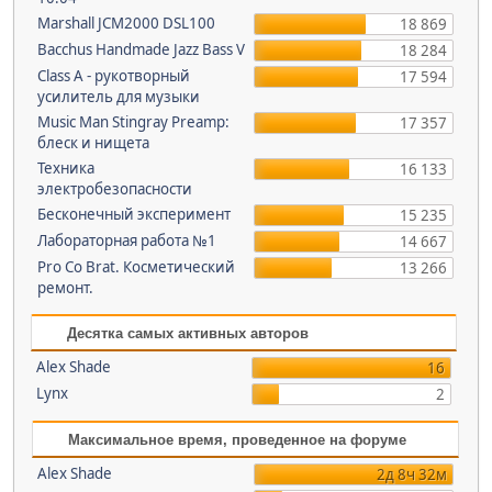
Marshall JCM2000 DSL100
18 869
Bacchus Handmade Jazz Bass V
18 284
Class A - рукотворный
17 594
усилитель для музыки
Music Man Stingray Preamp:
17 357
блеск и нищета
Техника
16 133
электробезопасности
Бесконечный эксперимент
15 235
Лабораторная работа №1
14 667
Pro Co Brat. Косметический
13 266
ремонт.
Десятка самых активных авторов
Alex Shade
16
Lynx
2
Максимальное время, проведенное на форуме
Alex Shade
2д 8ч 32м