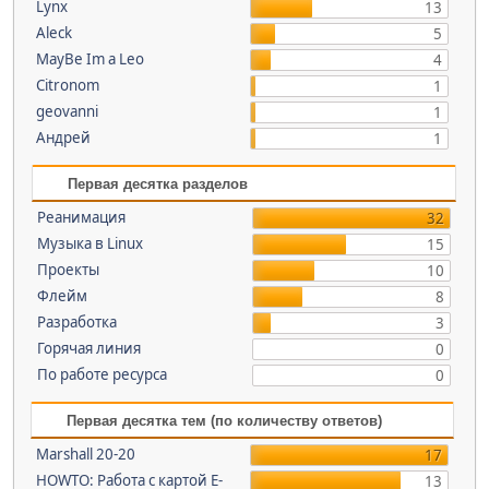
Lynx
13
Aleck
5
MayBe Im a Leo
4
Citronom
1
geovanni
1
Андрей
1
Первая десятка разделов
Реанимация
32
Музыка в Linux
15
Проекты
10
Флейм
8
Разработка
3
Горячая линия
0
По работе ресурса
0
Первая десятка тем (по количеству ответов)
Marshall 20-20
17
HOWTO: Работа с картой E-
13