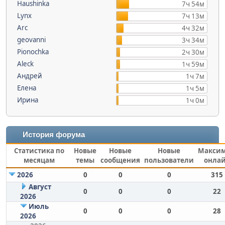
Haushinka
7ч 54м
Lynx
7ч 13м
Arc
4ч 32м
geovanni
3ч 34м
Pionochka
2ч 30м
Aleck
1ч 59м
Андрей
1ч 7м
Елена
1ч 5м
Ирина
1ч 0м
История форума
Статистика по
Новые
Новые
Новые
Макси
месяцам
темы
сообщения
пользователи
онла
2026
0
0
0
315
Август
0
0
0
22
2026
Июль
0
0
0
28
2026