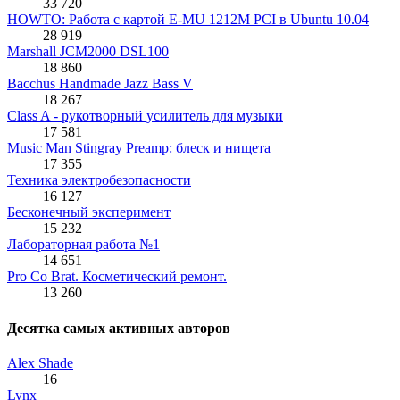
33 720
HOWTO: Работа с картой E-MU 1212M PCI в Ubuntu 10.04
28 919
Marshall JCM2000 DSL100
18 860
Bacchus Handmade Jazz Bass V
18 267
Class A - рукотворный усилитель для музыки
17 581
Music Man Stingray Preamp: блеск и нищета
17 355
Техника электробезопасности
16 127
Бесконечный эксперимент
15 232
Лабораторная работа №1
14 651
Pro Co Brat. Косметический ремонт.
13 260
Десятка самых активных авторов
Alex Shade
16
Lynx