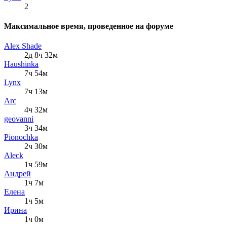
2
Максимальное время, проведенное на форуме
Alex Shade
2д 8ч 32м
Haushinka
7ч 54м
Lynx
7ч 13м
Arc
4ч 32м
geovanni
3ч 34м
Pionochka
2ч 30м
Aleck
1ч 59м
Андрей
1ч 7м
Елена
1ч 5м
Ирина
1ч 0м