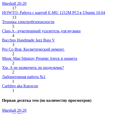
Marshall 20-20
17
HOWTO: Работа с картой E-MU 1212M PCI в Ubuntu 10.04
13
Техника электробезопасности
5
Class A - рукотворный усилитель для музыки
4
Bacchus Handmade Jazz Bass V
3
Pro Co Brat. Косметический ремонт.
2
Music Man Stingray Preamp: блеск и нищета
2
Хм. А не размочить ли раздельчик?
2
Лабораторная работа №1
1
Carlsbro aka Карлсон
1
Первая десятка тем (по количеству просмотров)
Marshall 20-20