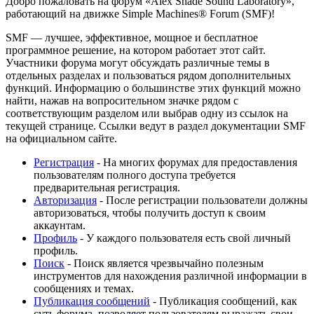
Добро пожаловать на форум «Alex Shade Sound Laboratory»,
работающий на движке Simple Machines® Forum (SMF)!
SMF — лучшее, эффективное, мощное и бесплатное
программное решение, на котором работает этот сайт.
Участники форума могут обсуждать различные темы в
отдельных разделах и пользоваться рядом дополнительных
функций. Информацию о большинстве этих функций можно
найти, нажав на вопросительном значке рядом с
соответствующим разделом или выбрав одну из ссылок на
текущей странице. Ссылки ведут в раздел документации SMF
на официальном сайте.
Регистрация
- На многих форумах для предоставления
пользователям полного доступа требуется
предварительная регистрация.
Авторизация
- После регистрации пользователи должны
авторизоваться, чтобы получить доступ к своим
аккаунтам.
Профиль
- У каждого пользователя есть свой личный
профиль.
Поиск
- Поиск является чрезвычайно полезным
инструментов для нахождения различной информации в
сообщениях и темах.
Публикация сообщений
- Публикация сообщений, как
суть форума, позволяет пользователям выражать свои