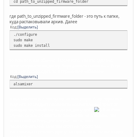
cd path_to_unzipped_firmware_folder
где path_to_unzipped_firmware_folder - это путь к папке,
куда распаковывали архив. Далее
Код
Выделить
./configure
sudo make
sudo make install
то есть все, как обычно. После того, как это сделано,
перезагружаем машинку. Звук должен появиться. Если
этого не происходит, то в терминале набираем
Код
Выделить
alsamixer
и выставляем все ползунки на максимум. Если звука все
еще нет, то следует проверить усилительный тракт от
выходов звуковой карты до ваших ушей.
В любом
случае, окошко с alsamixer закрывать не спешим. Там
можно найти большое количество всяких
переключателей. Они там стоят не просто так.
Настоятельно рекомендую установить их в соответствии с