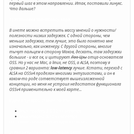
первый шаг в этом направлении. Итак, поставили линукс.
Что дальше?
1) Установка low-latency ядра.
В инете можно встретить массу мнений о нужности/
полезности низких задержек. С одной стороны, чем
меньше задержка, тем лучше, это было понятно мне
изначально, как инженеру. С другой стороны, многие
тычут пальцем в сторону Маков, дескать, там задержки
большие - и все ок, и цитируют
Лао Цзы
отца-основателя
OSS. Но у нас не Mac, а linux, не OSS, а ALSA, поэтому я
сравнил 2 варианта:
low-latency
лучше. Кстати, переход с
ALSA на OSSv4 проделан многими энтузиастами, и он в
каком-то роде сответствует вышеизложенной
концепции, но меня не устроил недостаток функционала
OSSv4 применительно к моей карте...
Идем в Synaptic, ставим пакеты
linux-headers-2.6.32-xx-preempt
linux-image-2.6.32-xx-preempt
(xx - самая свежая версия ядра в списке)
2) Редактирование настроек GRUB.