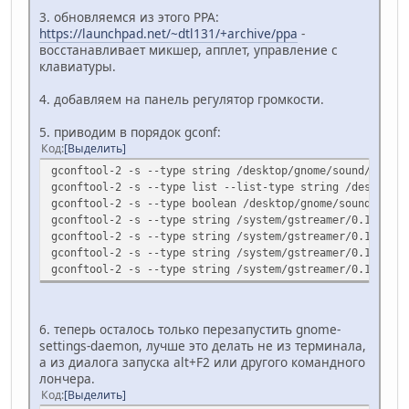
3. обновляемся из этого PPA:
https://launchpad.net/~dtl131/+archive/ppa
-
восстанавливает микшер, апплет, управление с
клавиатуры.
4. добавляем на панель регулятор громкости.
5. приводим в порядок gconf:
Код
Выделить
gconftool-2 -s --type string /desktop/gnome/sound/defaul
gconftool-2 -s --type list --list-type string /desktop/g
gconftool-2 -s --type boolean /desktop/gnome/sound/enabl
gconftool-2 -s --type string /system/gstreamer/0.10/defa
gconftool-2 -s --type string /system/gstreamer/0.10/defa
gconftool-2 -s --type string /system/gstreamer/0.10/defa
gconftool-2 -s --type string /system/gstreamer/0.10/defa
6. теперь осталось только перезапустить gnome-
settings-daemon, лучше это делать не из терминала,
а из диалога запуска alt+F2 или другого командного
лончера.
Код
Выделить