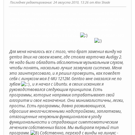
Последнее редактирование
: 24 августа 2010, 13:26 от Alex Shade
Текст ниже вряд ли претендует на полноценный HOWTO,
здесь слишком много лирических отсуплений и слишком
мало команд. Текст предназначен для пользователей,
которые только начинают свой путь в интересном и
занимательном мире звука в Linux.
Далее курсив - это
лирические отсупления, можно не читать.
Для меня началось все с того, что брат заменил винду на
gentoo linux на своем компе, где стояла карточка Audigy 2.
Не надо было обладать абсолютным музыкальным слухом,
чтобы понять, насколько лучше зазвучала система. Меня
это заинтересовало, и я решил проверить, как поведет
себя с линуксом моя E-MU 1212M. Gentoo мне оказался не по
зубам
, и я начал с Ubuntu. в своих исканиях я
руководствовался следующим принципом. Есть
программы, которые напрямик отрабатывают свой
алгоритм и свое назначение. Они минималистичны, легки,
просты. Есть программы, давно развивающиеся,
обросшие многочисленными надстройками, заплатками,
отягощенные ненужным функционалом в угоду
функциональности и страдающие симптоматическим
лечением собственных багов. Мы выбираем первый тип
программ.
Собственно, переход с винды на линукс -