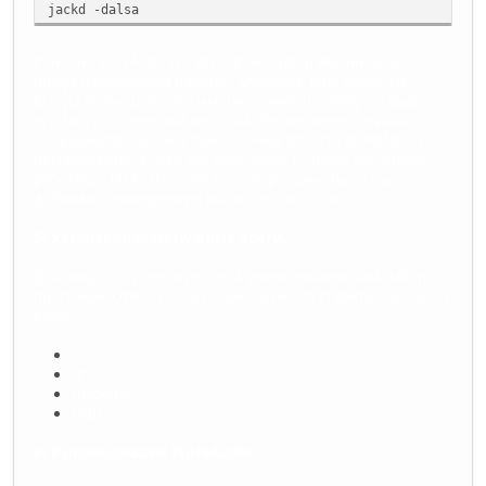
jackd -dalsa
Конечно же, JACK - это звуковой сервер именно для
профессиональной работы с музыкой. Мне лично не
всегда нужно работать именно с ним, поэтому я и вывел
его запуск отдельной кнопкой. Тем не менее, сейчас
большинство нужных приложений (вплоть до WINE, что
немаловажно, если у вас есть Guitar Pro) уже научились
работать с JACK. Поэтому вполне резонно было бы
добавить приведенную выше строчку в init.d.
5) Устанавливаем нужные проги.
Для каждого существует свой "джентельменский набор"
программ. Отмечу следующие, а уж что ставить - выбор за
вами.
ardour
gtick
tuxguitar
hydrogen
6) Выковыриваем PulseAudio.