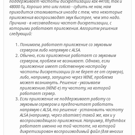
поддерживает частоты дискретизации как 44100, так и
48000 Гц. Хорошо это или плохо - судить не нам, нам
приходится сталкиваться иногда с тем, что некоторые
приложения воспроизводят звук быстрее, чем это надо.
Причина - в несовпадении частот дискретизации, с
которыми работают приложения. Алгоритм решения
следующий:
Понимаем, работает приложение со звуковым
сервером либо напрямую с ALSA.
Обычно, если приложение работает со звуковым
сервером, проблем не возникает. Однако, если
приложение имеет собственную настройку
частоты дискретизации (а не берет ее от сервера),
либо, например, запущено через WINE, проблема
может возникнуть. Решение - указываем
приложению (WINE-e) ту частоту, на которой
работает сервер.
Если приложение не поддерживает работу со
звуковым сервером и предпочитает работать
напрямую с ALSA, то решение - установить частоту
ALSA (например, через alsamixer) такой же, как и у
воспроизводящего приложения. Например, Rhythmbox
работает именно на той частоте, на которой
дикретизирован воспроизводимый файл (для многих