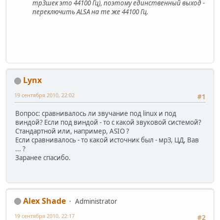
mp3шек это 44100 Гц), поэтому единственный выход -
переключить ALSA на те же 44100 Гц.
PS При копипастинге прошу указывать ссылку на
первоисточник.
Lynx
19 сентября 2010, 22:02
#1
Вопрос: сравнивалось ли звучание под linux и под
виндой? Если под виндой - то с какой звуковой системой?
Стандартной или, например, ASIO ?
Если сравнивалось - то какой источник был - мрЗ, ЦД, Вав
... ?
Заранее спасибо.
Alex Shade
Administrator
19 сентября 2010, 22:17
#2