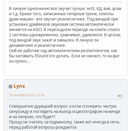
В линухе однозначно все звучит лучше: мп3, КД, вав, флак
и т.д. Кроме того, записанные гитарные треки, семплы
драм-машин - все звучит реалистичнее. Под виндой при
установке драйверов звуковая система автоматически
меняется на ASIO. В переходном периоде на компе стояло
2 системы одновременно, сравнивал, удивлялся. В целом,
под виндой звук зажат и замылен. В линухе он
динамичнее и реалистичнее.
Сейчас работаю над автоматическим ресемплингом, как
бы заставить ESound это делать. Если не сможет, то на фиг
он нужен...
Lynx
19 сентября 2010, 22:26
#3
Совершенно дурацкий вопрос: а если сгенерить чистую
синусоиду и поглядеть на выход осциллографом на винде
и на линухах, что будет?
Прошу не считать за под
ъе
колку, такие вот иногда в ночь
перед работой вопросы рождаются.