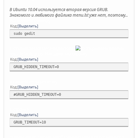
В Ubuntu 10.04 используется вторая версия GRUB.
Знакомого и любимого файлика menu.lst уже нет, поэтому...
Выполняем команду
Код
Выделить
sudo gedit
В открывшемся мега-редакторе
открываем файлик
/etc/default/grub. Находим там строчку
Код
Выделить
GRUB_HIDDEN_TIMEOUT=0
и сажаем ее за решетку:
Код
Выделить
#GRUB_HIDDEN_TIMEOUT=0
В строчке
Код
Выделить
GRUB_TIMEOUT=10
ставим число секунд, необходимых нам для осознанного