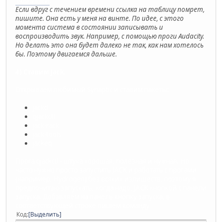
ТАБЛИЦЕЙ
.
Если вдруг с течением времени ссылка на таблицу помрет,
пишите. Она есть у меня на винте. По идее, с этого
момента система в состоянии записывать и
воспроизводить звук. Например, с помощью проги Audacity.
Но делать это она будет далеко не так, как нам хотелось
бы. Поэтому двигаемся дальше.
4) Ставим Jack.
Открываем любимый Synaptic и ставим пакеты:
jackd
qjackctl
jack-rack
jack-tools
jackeq
Прога qjackctl - штука хорошая, полезная и нужная. Но
часто нужно просто запустить JACK и работать с прогами
(например, Hydrogen) без всяких излишеств, поэтому я
предпочитаю запускать, когда надо, JACK кнопкой с панели
запуска. Добавляем на панель кнопку запуска, в
соответствующей строке пишем команду
Код
Выделить