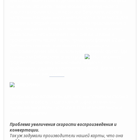
Для qsynth имеет смысл сделать кнопку быстрого запуска
на панели. Это и есть графический фронтенд нашего
нового программного синтезатора. Запускаем, лезем в
настройки. Находим много интересного и полезного. Для
человека, который имеет самое общее представление о
миди, там должно быть все понятно. Тем, кто не в теме,
скажу только, что компания E-MU, она же Creative и
производитель нашей карты, придумала формат sf2 для
библиотек семплов, и их можно подгружать для
воспроизведения MIDI, используя интерфейс qsynth. Где
скачать эти библиотеки, знает гугл.
Но, например,
"родную" библиотеку можно найти на диске с
драйверами, идущем в комплекте с картой. Для тех, кто
потерял диски, вот
ссылка.
ТВОРИМ!
Теперь можно вспомнить, для чего мы потратили столько
времени на работу с подготовкой софта, и начинать
писать Музыку! Всем - успехов в этом увлекательном и
полезном занятии.
Проблема увеличения скорости воспроизведения и
конвертации.
Так уж задумали производители нашей карты, что она