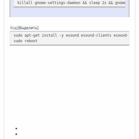
killall gnome-settings-daemon && sleep 2s && gnome-setti
После этой процедуры я лично поставил Esound.
Код
Выделить
sudo apt-get install -y esound esound-clients esound-comm
sudo reboot
Возможно, после этой процедуры "упадет" движок Master
в микшере. Его надо поднять, запустив alsamixer или один
из микшеров, указанных в обсуждении по ссылке выше.
7) Разбираемся с MIDI.
Собственно, остался заключительный штрих. Мне
категорически не нравится, как работает TuxGuitar с
Timidity. Есть мнение, то Timidity - громоздкий, тормозной
и глючный программный секвенсер, поэтому его ждет
участь Pulseaudio. =) Но с ним проще. Находим Timidity в
Synaptic и удаляем его. Вместо него ставим
fluidsynth
qsynth