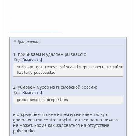
JACK поставили, но что тогда делает в нашей системе
другой звуковой сервер, громоздкий, неповоротливый,
но отлично подходящий для мобильников PulseAudio?
Правильно, глючит и тормозит. Приговор - изгнание из
системы. Идем и изучаем первые страницы
соответствующего топика
. Довольно быстро находим
сакральное руководство к действию:
Цитировать
1. прибиваем и удаляем pulseaudio
Код
Выделить
sudo apt-get remove pulseaudio gstreamer0.10-pulseaudio
killall pulseaudio
2. убираем мусор из гномовской сессии:
Код
Выделить
gnome-session-properties
в открывшемся окне ищем и снимаем галку с
gnome-volume-control-applet - он все равно ничего
не может, кроме как жаловаться на отсутствие
pulseaudio