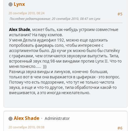
Lynx
20 сентября 2010, 08:24
#5
Последнее редактирование
: 20 сентября 2010, 08:47 от Lynx
Alex Shade
, может быть, как-нибудь устроим совместные
испытания? На пару компов.
У меня Дельта аудиофил 192, можно еще одолжить
попробовать фаирварь соло, чтобы интереснее с
ассортиментом было. До кучи уж можно было бы статейку
с графиками, чем отличаются звуковухи выпустить. Типа,
встроенный звук под 98-ми виндами против Lynx II. Что-то
меня понесло..... )))
Разница звука винды и линухов, конечно большая,
только вот в чем она выражается в цыфирках - это вопрос.
Потому что есть подозрение, что тут не только чистота
звука, а еще и что-то другое, типа обработочки какой-то
вмешивается, а это иногда нежелательно.
Alex Shade
Administrator
20 сентября 2010, 09:08
#6