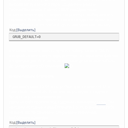
выбора загружаемого ядра. Сохраняем файл и
перезагружаемся. В меню GRUB находим наше
установленное ядро с индексом preempt, выбираем его,
грузимся. Если все прошло хорошо и ядро загрузилось,
идем обратно в /etc/default/grub, находим там строчку
Код
Выделить
GRUB_DEFAULT=0
и устанавливаем вместо нуля тот номер записи GRUB,
который соответствует ядру preempt, и сохраняем файлик
конфигурации. Все, на этом ядерные дела можно забыть.
До следующего обновления.
3) Компилим firmware.
В дистрибутиве 10.04 из коробки присутствует ALSA и
пакет build-essentials. Если они отсутствуют, то идем в
Synaptic и устанавливаем их.
Идем на сайт проекта под кодовым названием
ALSA
. Там
находим исходники alsa-firmware-1.0.хх, скачиваем себе
на винт, распаковываем. Открываем терминал,
выполняем команды
Код
Выделить