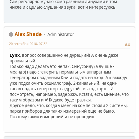
Сам регулярно мучаю комп разными линухами в том
числе и с целью слушания звука, вот и интересуюсь.
Alex Shade
Administrator
20 сентября 2010, 07:32
#4
Lynx
, вопрос совершенно не дурацкий! А очень даже
правильный.
Только надо делать это не так. Синусоиду (а лучше -
меандр) надо сгенерить нормальным аппаратным
генератором с заданным Кни и подать на вход. А к выходу
уже подключить осциллограф, 2-канальный, на один
канал подать генератор, на другой - выход карты. И
посмотреть, например, задержку. Кстати, есть мнение, что
таким образом и АЧХ даже будет разная.
Другое дело, что, когда у меня на компе стояли 2 системы,
парка приборов для таких измерений еще не было.
Поэтому таких измерений и не проводил.