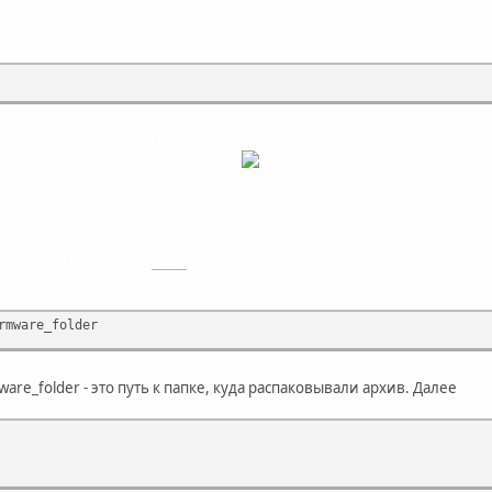
 с индексом preempt, выбираем его, грузимся. Если все прошло хор
м там строчку
уля тот номер записи GRUB, который соответствует ядру preempt, и
ыть. До следующего обновления.
оробки присутствует ALSA и пакет build-essentials. Если они отсутств
д кодовым названием
ALSA
. Там находим исходники alsa-firmware-1.0
полняем команды
rmware_folder
ware_folder - это путь к папке, куда распаковывали архив. Далее