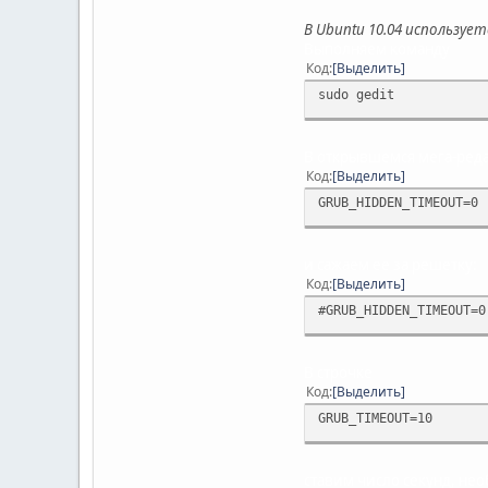
В Ubuntu 10.04 использует
Выполняем команду
Код
Выделить
sudo gedit
В открывшемся мега-ред
Код
Выделить
GRUB_HIDDEN_TIMEOUT=0
и сажаем ее за решетку:
Код
Выделить
#GRUB_HIDDEN_TIMEOUT=0
В строчке
Код
Выделить
GRUB_TIMEOUT=10
ставим число секунд, не