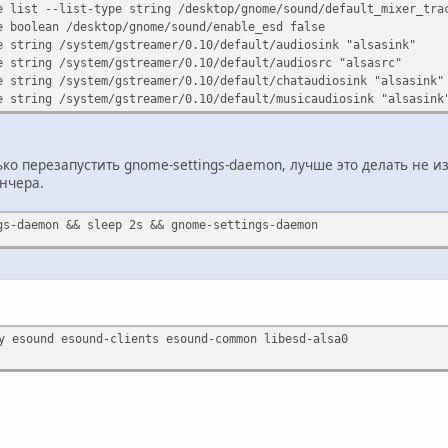
e list --list-type string /desktop/gnome/sound/default_mixer_tra
e boolean /desktop/gnome/sound/enable_esd false
e string /system/gstreamer/0.10/default/audiosink "alsasink"
e string /system/gstreamer/0.10/default/audiosrc "alsasrc"
e string /system/gstreamer/0.10/default/chataudiosink "alsasink"
e string /system/gstreamer/0.10/default/musicaudiosink "alsasink
ько перезапустить gnome-settings-daemon, лучше это делать не из
нчера.
gs-daemon && sleep 2s && gnome-settings-daemon
лично поставил Esound.
y esound esound-clients esound-common libesd-alsa0
цедуры "упадет" движок Master в микшере. Его надо поднять, запус
ыше.