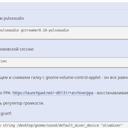
м pulseaudio
pulseaudio gstreamer0.10-pulseaudio
номовской сессии:
ties
ем и снимаем галку с gnome-volume-control-applet - он все равн
го PPA:
https://launchpad.net/~dtl131/+archive/ppa
- восстанавливае
ь регулятор громкости.
gconf:
e string /desktop/gnome/sound/default_mixer_device "alsamixer"