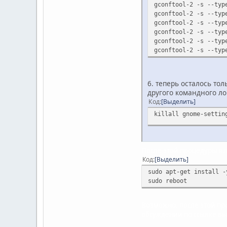
gconftool-2 -s --typ
gconftool-2 -s --typ
gconftool-2 -s --typ
gconftool-2 -s --typ
gconftool-2 -s --typ
gconftool-2 -s --typ
6. теперь осталось тол
другого командного ло
Код
Выделить
killall gnome-settin
После этой процедуры я 
Код
Выделить
sudo apt-get install -
sudo reboot
Возможно, после этой про
обсуждении по ссылке в