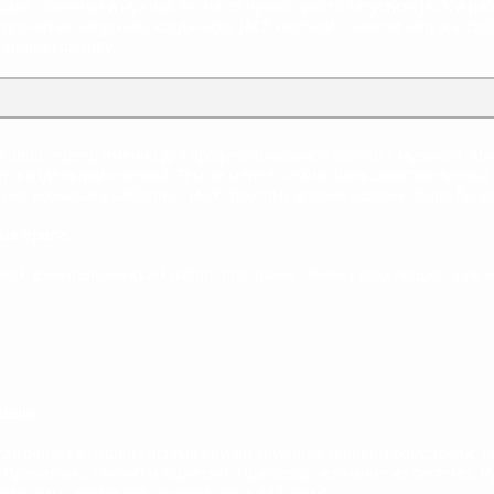
рошая, полезная и нужная. Но часто нужно просто запустить JACK и р
дпочитаю запускать, когда надо, JACK кнопкой с панели запуска. Доб
 пишем команду
вуковой сервер именно для профессиональной работы с музыкой. Мн
апуск отдельной кнопкой. Тем не менее, сейчас большинство нужны
ro) уже научились работать с JACK. Поэтому вполне резонно было бы 
ые проги.
вой "джентельменский набор" программ. Отмечу следующие, а уж чт
udio.
тогда делает в нашей системе другой звуковой сервер, громоздкий,
 Правильно, глючит и тормозит. Приговор - изгнание из системы.
 находим сакральное руководство к действию: