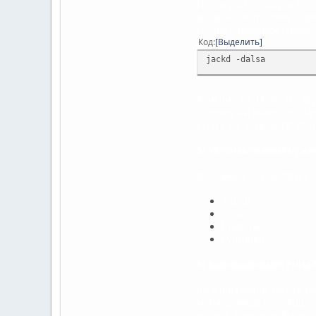
Прога qjackctl - штука хо
излишеств, поэтому я пре
соответствующей строке
Код
Выделить
jackd -dalsa
Конечно же, JACK - это з
поэтому я и вывел его з
если у вас есть Guitar P
5) Устанавливаем нужн
Для каждого существует с
ardour
gtick
tuxguitar
hydrogen
6) Выковыриваем PulseA
JACK поставили, но что 
мобильников PulseAudio?
топика
. Довольно быстро