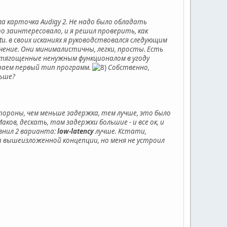
яла карточка Audigy 2. Не надо было обладать
о заинтересовало, и я решил проверить, как
untu. в своих исканиях я руководствовался следующим
ение. Они минималистичны, легки, просты. Есть
отягощенные ненужным функционалом в угоду
раем первый тип программ.
Собственно,
льше?
ороны, чем меньше задержка, тем лучше, это было
ков, дескать, там задержки большие - и все ок, и
равнил 2 варианта:
low-latency
лучше. Кстати,
т вышеизложенной концепции, но меня не устроил