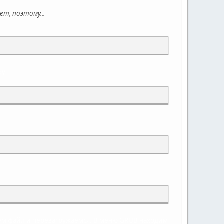
ет, поэтому...
ку
яем файл и перезагружаемся. В меню GRUB находим