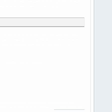
аботать с прогами (например, Hydrogen) без всяких
авляем на панель кнопку запуска, в
е лично не всегда нужно работать именно с ним,
х приложений (вплоть до WINE, что немаловажно,
добавить приведенную выше строчку в init.d.
о ставить - выбор за вами.
 неповоротливый, но отлично подходящий для
 Идем и изучаем первые страницы
соответствующего