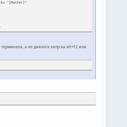
cks "[Master]"
"
 терминала, а из диалога запуска alt+F2 или
тив alsamixer или один из микшеров, указанных в