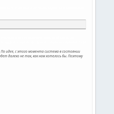
явиться. Если этого не происходит, то в терминале
ительный тракт от выходов звуковой карты до
ти большое количество всяких переключателей. Они
. По идее, с этого момента система в состоянии
удет далеко не так, как нам хотелось бы. Поэтому