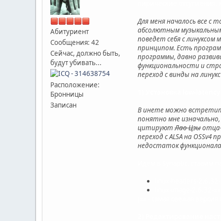
лирические отсупления, 
Для меня началось все с т
абсолютным музыкальным 
Абитуриент
поведет себя с линуксом м
Сообщения: 42
принципом. Есть програм
Сейчас, должно быть,
программы, давно разви
будут убивать...
функциональности и стр
переход с винды на линук
Расположение:
1) Установка low-latency
Бронницы
Записан
В инете можно встретить
понятно мне изначально, 
цитируют
Лао Цзы
отца-о
переход с ALSA на OSSv4
недостаток функционала 
Идем в Synaptic, ставим 
linux-headers-2.6.32
linux-image-2.6.32-x
(xx - самая свежая версия 
2) Редактирование наст