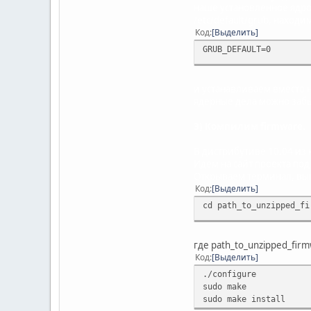
наше установленное ядро
/etc/default/grub, находи
Код
Выделить
GRUB_DEFAULT=0
и устанавливаем вместо н
ядерные дела можно заб
3) Компилим firmware.
В дистрибутиве 10.04 из к
Идем на сайт проекта по
Открываем терминал, вы
Код
Выделить
cd path_to_unzipped_fi
где path_to_unzipped_firm
Код
Выделить
./configure
sudo make
sudo make install