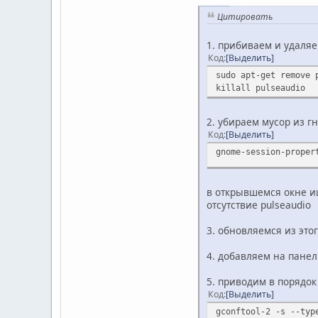
Цитировать
1. прибиваем и удаляе
Код
Выделить
sudo apt-get remove 
killall pulseaudio
2. убираем мусор из г
Код
Выделить
gnome-session-proper
в открывшемся окне ищ
отсутствие pulseaudio
3. обновляемся из это
4. добавляем на панел
5. приводим в порядок 
Код
Выделить
gconftool-2 -s --typ