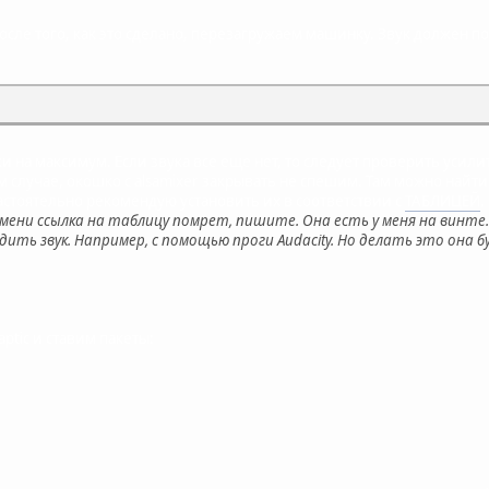
 После того, как это сделано, перезагружаем машинку. Звук должен по
и на максимум. Если звука все еще нет, то следует проверить усил
 случае, окошко с alsamixer закрывать не спешим. Там можно най
 Настоятельно рекомендую установить их в соответствии с
ТАБЛИЦЕЙ
.
емени ссылка на таблицу помрет, пишите. Она есть у меня на винте
ить звук. Например, с помощью проги Audacity. Но делать это она б
tic и ставим пакеты: