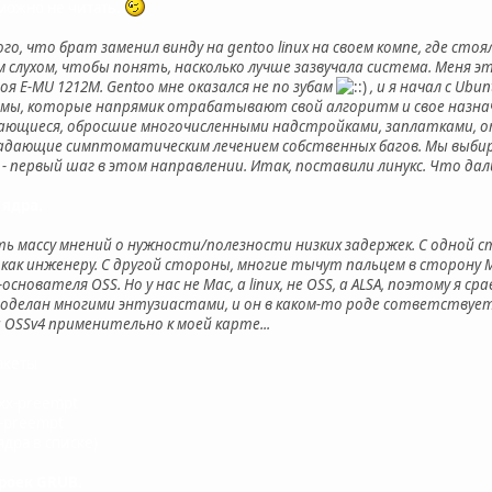
можно не читать.
ого, что брат заменил винду на gentoo linux на своем компе, где сто
слухом, чтобы понять, насколько лучше зазвучала система. Меня эт
оя E-MU 1212M. Gentoo мне оказался не по зубам
, и я начал с Ub
мы, которые напрямик отрабатывают свой алгоритм и свое назнач
вающиеся, обросшие многочисленными надстройками, заплатками, 
адающие симптоматическим лечением собственных багов. Мы выби
с - первый шаг в этом направлении. Итак, поставили линукс. Что да
 ядра.
 массу мнений о нужности/полезности низких задержек. С одной ст
как инженеру. С другой стороны, многие тычут пальцем в сторону Ма
снователя OSS. Но у нас не Mac, а linux, не OSS, а ALSA, поэтому я с
 проделан многими энтузиастами, и он в каком-то роде сответствуе
OSSv4 применительно к моей карте...
пакеты
-xx-preempt
x-preempt
ядра в списке)
роек GRUB.