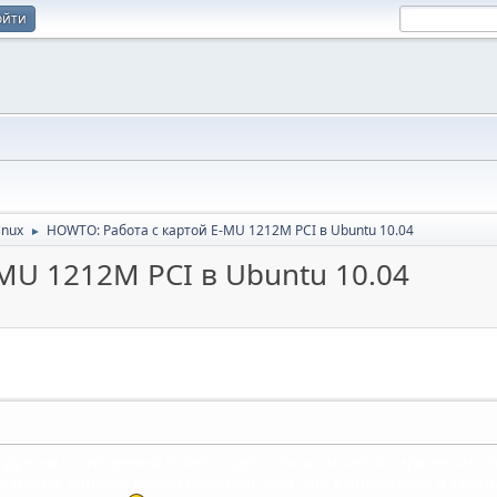
ойти
inux
HOWTO: Работа с картой E-MU 1212M PCI в Ubuntu 10.04
►
MU 1212M PCI в Ubuntu 10.04
ендует на полноценный HOWTO, здесь слишком много лирических от
вателей, которые только начинают свой путь в интересном и заним