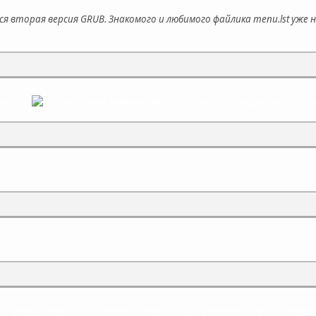
ся вторая версия GRUB. Знакомого и любимого файлика menu.lst уже н
акторе
открываем файлик /etc/default/grub. Находим там строч
обходимых нам для осознанного выбора загружаемого ядра. Сохран