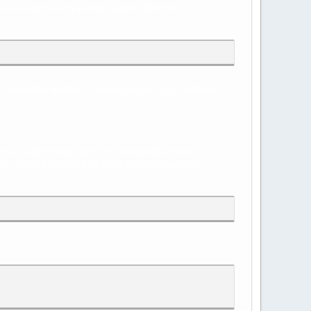
ошо и ядро загрузилось, идем обратно в
 сохраняем файлик конфигурации. Все, на этом
уют, то идем в Synaptic и устанавливаем их.
.хх, скачиваем себе на винт, распаковываем.