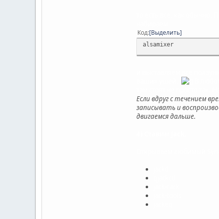
то есть все, как обычно.
набираем
Код
Выделить
alsamixer
и выставляем все ползунк
ваших ушей.
В любом
там стоят не просто так.
Если вдруг с течением вр
записывать и воспроизвод
двигаемся дальше.
4) Ставим Jack.
Открываем любимый Synap
jackd
qjackctl
jack-rack
jack-tools
jackeq