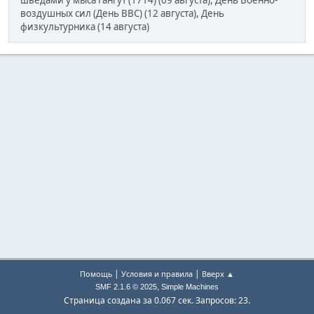
шведами у мыса Гангут (1714) (09 августа), День Военно-
воздушных сил (День ВВС) (12 августа), День
физкультурника (14 августа)
|
|
Помощь
Условия и правила
Вверх ▲
,
SMF 2.1.6 © 2025
Simple Machines
Страница создана за 0.067 сек. Запросов: 23.