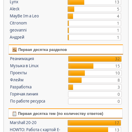
Lynx
13
Aleck
5
MayBe Im a Leo
4
Citronom
1
geovanni
1
Андрей
1
Первая десятка разделов
Реанимация
32
Музыка в Linux
15
Проекты
10
Флейм
8
Разработка
3
Горячая линия
0
По работе ресурса
0
Первая десятка тем (по количеству ответов)
Marshall 20-20
17
HOWTO: Работа с картой E-
13