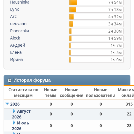
Haushinka
7ч 54м
Lynx
7ч 13м
Arc
4ч 32м
geovanni
3ч 34м
Pionochka
2ч 30м
Aleck
1ч 59м
Андрей
1ч 7м
Елена
1ч 5м
Ирина
1ч 0м
История форума
Статистика по
Новые
Новые
Новые
Макси
месяцам
темы
сообщения
пользователи
онла
2026
0
0
0
315
Август
0
0
0
22
2026
Июль
0
0
0
28
2026