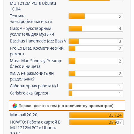
MU 1212M PCI в Ubuntu
10.04
Техника
5
электробезопасности
Class A - рукотворный
4
усилитель для музыки
Bacchus Handmade Jazz Bass V
3
Pro Co Brat. Косметический
2
ремонт.
Music Man Stingray Preamp:
2
блеск и нищета
Хм. А не размочить ли
2
раздельчик?
Лабораторная работа №1
1
Carlsbro aka Карлсон
1
Первая десятка тем (по количеству просмотров)
Marshall 20-20
33 724
HOWTO: Работа с картой E-
28 927
MU 1212M PCI в Ubuntu
10.04