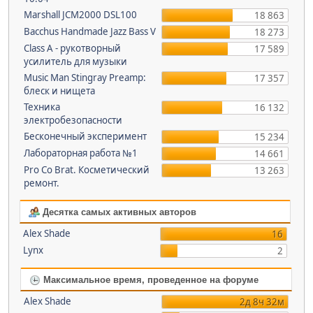
Marshall JCM2000 DSL100
18 863
Bacchus Handmade Jazz Bass V
18 273
Class A - рукотворный
17 589
усилитель для музыки
Music Man Stingray Preamp:
17 357
блеск и нищета
Техника
16 132
электробезопасности
Бесконечный эксперимент
15 234
Лабораторная работа №1
14 661
Pro Co Brat. Косметический
13 263
ремонт.
Десятка самых активных авторов
Alex Shade
16
Lynx
2
Максимальное время, проведенное на форуме
Alex Shade
2д 8ч 32м