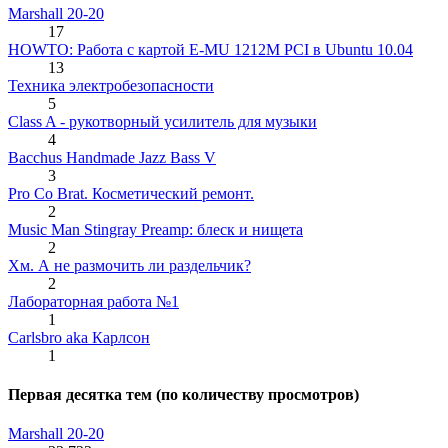
Marshall 20-20
17
HOWTO: Работа с картой E-MU 1212M PCI в Ubuntu 10.04
13
Техника электробезопасности
5
Class A - рукотворный усилитель для музыки
4
Bacchus Handmade Jazz Bass V
3
Pro Co Brat. Косметический ремонт.
2
Music Man Stingray Preamp: блеск и нищета
2
Хм. А не размочить ли раздельчик?
2
Лабораторная работа №1
1
Carlsbro aka Карлсон
1
Первая десятка тем (по количеству просмотров)
Marshall 20-20