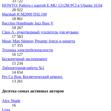
33 722
HOWTO: Работа с картой E-MU 1212M PCI в Ubuntu 10.04
28 922
Marshall JCM2000 DSL100
18 861
Bacchus Handmade Jazz Bass V
18 267
Class A - рукотворный усилитель для музыки
17 583
Music Man Stingray Preamp: блеск и нищета
17 355
Техника электробезопасности
16 127
Бесконечный эксперимент
15 234
Лабораторная работа №1
14 654
Pro Co Brat. Косметический ремонт.
13 261
Десятка самых активных авторов
Alex Shade
16
Lynx