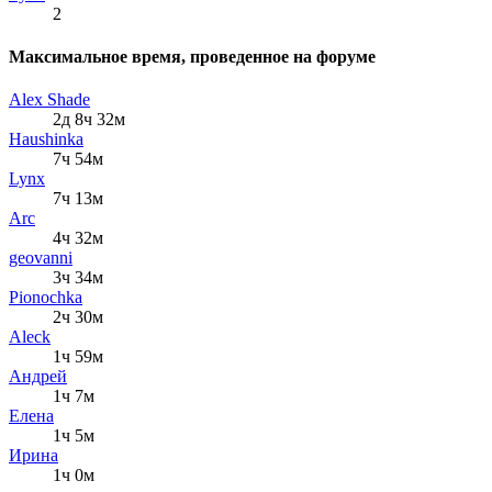
2
Максимальное время, проведенное на форуме
Alex Shade
2д 8ч 32м
Haushinka
7ч 54м
Lynx
7ч 13м
Arc
4ч 32м
geovanni
3ч 34м
Pionochka
2ч 30м
Aleck
1ч 59м
Андрей
1ч 7м
Елена
1ч 5м
Ирина
1ч 0м