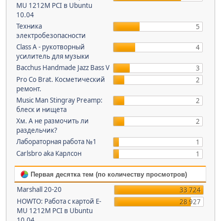
MU 1212M PCI в Ubuntu
10.04
Техника
5
электробезопасности
Class A - рукотворный
4
усилитель для музыки
Bacchus Handmade Jazz Bass V
3
Pro Co Brat. Косметический
2
ремонт.
Music Man Stingray Preamp:
2
блеск и нищета
Хм. А не размочить ли
2
раздельчик?
Лабораторная работа №1
1
Carlsbro aka Карлсон
1
Первая десятка тем (по количеству просмотров)
Marshall 20-20
33 724
HOWTO: Работа с картой E-
28 927
MU 1212M PCI в Ubuntu
10.04