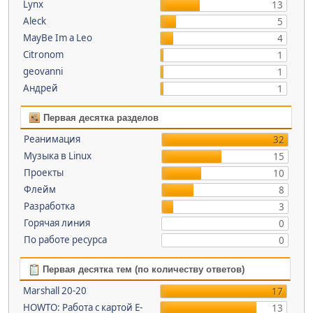
Lynx
13
Aleck
5
MayBe Im a Leo
4
Citronom
1
geovanni
1
Андрей
1
Первая десятка разделов
Реанимация
32
Музыка в Linux
15
Проекты
10
Флейм
8
Разработка
3
Горячая линия
0
По работе ресурса
0
Первая десятка тем (по количеству ответов)
Marshall 20-20
17
HOWTO: Работа с картой E-
13