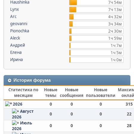
Haushinka
7ч 54м
Lynx
7ч 13м
Arc
4ч 32м
geovanni
3ч 34м
Pionochka
2ч 30м
Aleck
1ч 59м
Андрей
1ч 7м
Елена
1ч 5м
Ирина
1ч 0м
История форума
Статистика по
Новые
Новые
Новые
Макси
месяцам
темы
сообщения
пользователи
онла
2026
0
0
0
315
Август
0
0
0
22
2026
Июль
0
0
0
28
2026