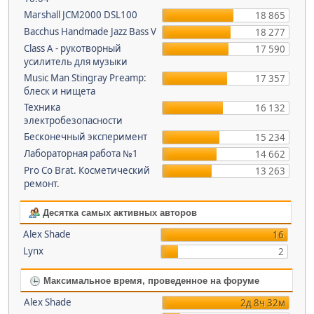
Marshall JCM2000 DSL100
18 865
Bacchus Handmade Jazz Bass V
18 277
Class A - рукотворный
17 590
усилитель для музыки
Music Man Stingray Preamp:
17 357
блеск и нищета
Техника
16 132
электробезопасности
Бесконечный эксперимент
15 234
Лабораторная работа №1
14 662
Pro Co Brat. Косметический
13 263
ремонт.
Десятка самых активных авторов
Alex Shade
16
Lynx
2
Максимальное время, проведенное на форуме
Alex Shade
2д 8ч 32м