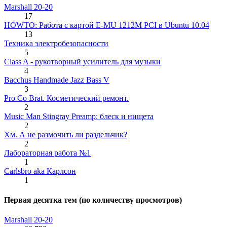
Marshall 20-20
17
HOWTO: Работа с картой E-MU 1212M PCI в Ubuntu 10.04
13
Техника электробезопасности
5
Class A - рукотворный усилитель для музыки
4
Bacchus Handmade Jazz Bass V
3
Pro Co Brat. Косметический ремонт.
2
Music Man Stingray Preamp: блеск и нищета
2
Хм. А не размочить ли раздельчик?
2
Лабораторная работа №1
1
Carlsbro aka Карлсон
1
Первая десятка тем (по количеству просмотров)
Marshall 20-20