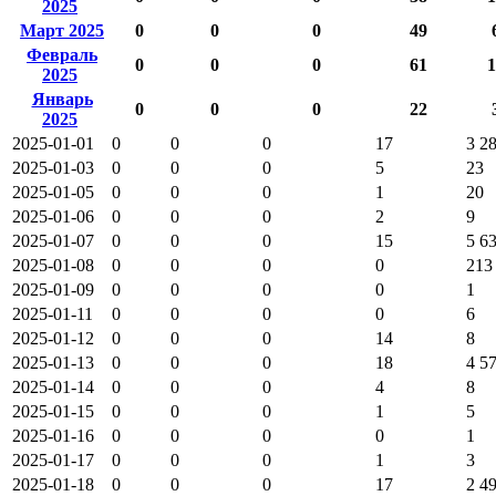
2025
Март 2025
0
0
0
49
Февраль
0
0
0
61
1
2025
Январь
0
0
0
22
2025
2025-01-01
0
0
0
17
3 2
2025-01-03
0
0
0
5
23
2025-01-05
0
0
0
1
20
2025-01-06
0
0
0
2
9
2025-01-07
0
0
0
15
5 6
2025-01-08
0
0
0
0
213
2025-01-09
0
0
0
0
1
2025-01-11
0
0
0
0
6
2025-01-12
0
0
0
14
8
2025-01-13
0
0
0
18
4 5
2025-01-14
0
0
0
4
8
2025-01-15
0
0
0
1
5
2025-01-16
0
0
0
0
1
2025-01-17
0
0
0
1
3
2025-01-18
0
0
0
17
2 4