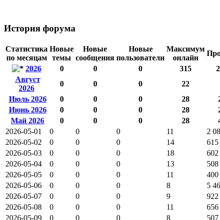
История форума
Статистика
Новые
Новые
Новые
Максимум
Про
по месяцам
темы
сообщения
пользователи
онлайн
2026
0
0
0
315
2
Август
0
0
0
22
2026
Июль 2026
0
0
0
28
Июнь 2026
0
0
0
28
Май 2026
0
0
0
28
2026-05-01
0
0
0
11
2 0
2026-05-02
0
0
0
14
615
2026-05-03
0
0
0
18
602
2026-05-04
0
0
0
13
508
2026-05-05
0
0
0
11
400
2026-05-06
0
0
0
8
5 4
2026-05-07
0
0
0
9
922
2026-05-08
0
0
0
11
656
2026-05-09
0
0
0
8
507