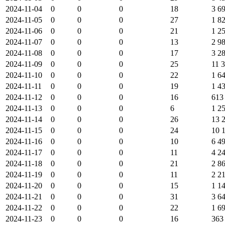
2024-11-04
0
0
0
18
3 6
2024-11-05
0
0
0
27
1 8
2024-11-06
0
0
0
21
1 2
2024-11-07
0
0
0
13
2 9
2024-11-08
0
0
0
17
3 2
2024-11-09
0
0
0
25
11 
2024-11-10
0
0
0
22
1 6
2024-11-11
0
0
0
19
1 4
2024-11-12
0
0
0
16
613
2024-11-13
0
0
0
6
1 2
2024-11-14
0
0
0
26
13 
2024-11-15
0
0
0
24
10 
2024-11-16
0
0
0
10
6 4
2024-11-17
0
0
0
11
4 2
2024-11-18
0
0
0
21
2 8
2024-11-19
0
0
0
11
2 2
2024-11-20
0
0
0
15
1 1
2024-11-21
0
0
0
31
3 6
2024-11-22
0
0
0
22
1 6
2024-11-23
0
0
0
16
363