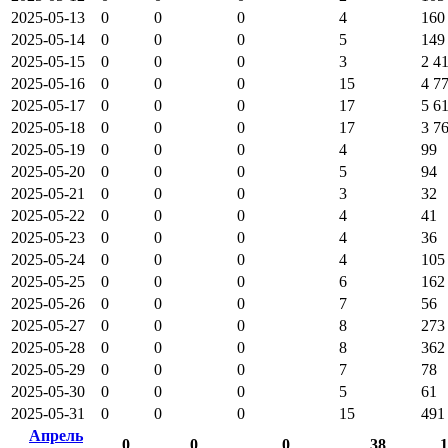
2025-05-13
0
0
0
4
160
2025-05-14
0
0
0
5
149
2025-05-15
0
0
0
3
2 4
2025-05-16
0
0
0
15
4 7
2025-05-17
0
0
0
17
5 6
2025-05-18
0
0
0
17
3 7
2025-05-19
0
0
0
4
99
2025-05-20
0
0
0
5
94
2025-05-21
0
0
0
3
32
2025-05-22
0
0
0
4
41
2025-05-23
0
0
0
4
36
2025-05-24
0
0
0
4
105
2025-05-25
0
0
0
6
162
2025-05-26
0
0
0
7
56
2025-05-27
0
0
0
8
273
2025-05-28
0
0
0
8
362
2025-05-29
0
0
0
7
78
2025-05-30
0
0
0
5
61
2025-05-31
0
0
0
15
491
Апрель
0
0
0
38
1