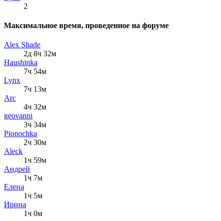
2
Максимальное время, проведенное на форуме
Alex Shade
2д 8ч 32м
Haushinka
7ч 54м
Lynx
7ч 13м
Arc
4ч 32м
geovanni
3ч 34м
Pionochka
2ч 30м
Aleck
1ч 59м
Андрей
1ч 7м
Елена
1ч 5м
Ирина
1ч 0м