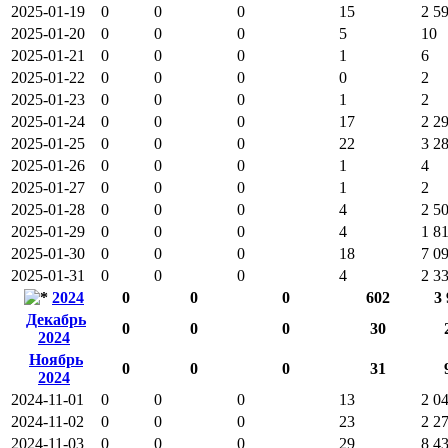
2025-01-19
0
0
0
15
2 5
2025-01-20
0
0
0
5
10
2025-01-21
0
0
0
1
6
2025-01-22
0
0
0
0
2
2025-01-23
0
0
0
1
2
2025-01-24
0
0
0
17
2 2
2025-01-25
0
0
0
22
3 2
2025-01-26
0
0
0
1
4
2025-01-27
0
0
0
1
2
2025-01-28
0
0
0
4
2 5
2025-01-29
0
0
0
4
1 8
2025-01-30
0
0
0
18
7 0
2025-01-31
0
0
0
4
2 3
2024
0
0
0
602
3 
Декабрь
0
0
0
30
2024
Ноябрь
0
0
0
31
2024
2024-11-01
0
0
0
13
2 0
2024-11-02
0
0
0
23
2 2
2024-11-03
0
0
0
29
8 4