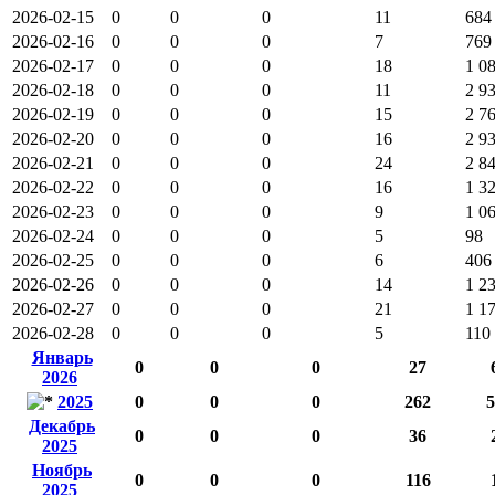
2026-02-15
0
0
0
11
684
2026-02-16
0
0
0
7
769
2026-02-17
0
0
0
18
1 0
2026-02-18
0
0
0
11
2 9
2026-02-19
0
0
0
15
2 7
2026-02-20
0
0
0
16
2 9
2026-02-21
0
0
0
24
2 8
2026-02-22
0
0
0
16
1 3
2026-02-23
0
0
0
9
1 0
2026-02-24
0
0
0
5
98
2026-02-25
0
0
0
6
406
2026-02-26
0
0
0
14
1 2
2026-02-27
0
0
0
21
1 1
2026-02-28
0
0
0
5
110
Январь
0
0
0
27
2026
2025
0
0
0
262
5
Декабрь
0
0
0
36
2025
Ноябрь
0
0
0
116
2025