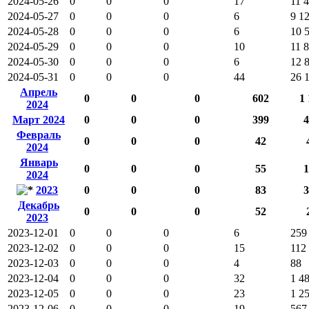
2024-05-26
0
0
0
17
11 
2024-05-27
0
0
0
6
9 1
2024-05-28
0
0
0
6
10 
2024-05-29
0
0
0
10
11 
2024-05-30
0
0
0
6
12 
2024-05-31
0
0
0
44
26 
Апрель
0
0
0
602
1 
2024
Март 2024
0
0
0
399
4
Февраль
0
0
0
42
2024
Январь
0
0
0
55
1
2024
2023
0
0
0
83
3
Декабрь
0
0
0
52
2023
2023-12-01
0
0
0
6
259
2023-12-02
0
0
0
15
112
2023-12-03
0
0
0
4
88
2023-12-04
0
0
0
32
1 4
2023-12-05
0
0
0
23
1 2
2023-12-06
0
0
0
19
567