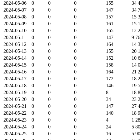
2024-05-06
0
0
0
155
34 
2024-05-07
0
0
0
147
34 
2024-05-08
0
0
0
157
15 
2024-05-09
0
0
0
161
15 
2024-05-10
0
0
0
165
12 
2024-05-11
0
0
0
147
9 7
2024-05-12
0
0
0
164
14 
2024-05-13
0
0
0
155
20 
2024-05-14
0
0
0
152
10 
2024-05-15
0
0
0
158
14 
2024-05-16
0
0
0
164
21 
2024-05-17
0
0
0
172
18 
2024-05-18
0
0
0
146
19 
2024-05-19
0
0
0
8
18 
2024-05-20
0
0
0
34
23 
2024-05-21
0
0
0
147
27 
2024-05-22
0
0
0
140
18 
2024-05-23
0
0
0
4
1 2
2024-05-24
0
0
0
24
5 8
2024-05-25
0
0
0
16
5 9