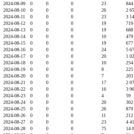
2024-08-09
0
0
0
23
844
2024-08-10
0
0
0
26
2 6
2024-08-11
0
0
0
23
3 1
2024-08-12
0
0
0
19
719
2024-08-13
0
0
0
19
688
2024-08-14
0
0
0
10
479
2024-08-15
0
0
0
19
677
2024-08-16
0
0
0
24
5 6
2024-08-17
0
0
0
20
1 0
2024-08-18
0
0
0
10
254
2024-08-19
0
0
0
8
225
2024-08-20
0
0
0
7
203
2024-08-21
0
0
0
17
2 0
2024-08-22
0
0
0
16
3 9
2024-08-23
0
0
0
4
59
2024-08-24
0
0
0
20
302
2024-08-25
0
0
0
26
879
2024-08-26
0
0
0
11
212
2024-08-27
0
0
0
23
4 4
2024-08-28
0
0
0
75
14 