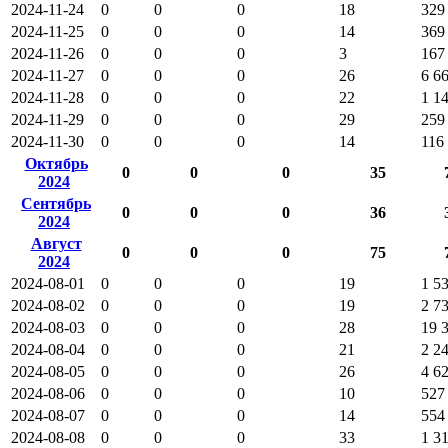
2024-11-24
0
0
0
18
329
2024-11-25
0
0
0
14
369
2024-11-26
0
0
0
3
167
2024-11-27
0
0
0
26
6 6
2024-11-28
0
0
0
22
1 1
2024-11-29
0
0
0
29
259
2024-11-30
0
0
0
14
116
Октябрь
0
0
0
35
2024
Сентябрь
0
0
0
36
2024
Август
0
0
0
75
2024
2024-08-01
0
0
0
19
1 5
2024-08-02
0
0
0
19
2 7
2024-08-03
0
0
0
28
19 
2024-08-04
0
0
0
21
2 2
2024-08-05
0
0
0
26
4 6
2024-08-06
0
0
0
10
527
2024-08-07
0
0
0
14
554
2024-08-08
0
0
0
33
1 3