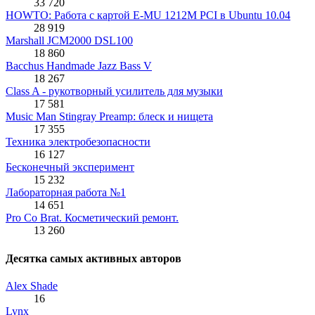
33 720
HOWTO: Работа с картой E-MU 1212M PCI в Ubuntu 10.04
28 919
Marshall JCM2000 DSL100
18 860
Bacchus Handmade Jazz Bass V
18 267
Class A - рукотворный усилитель для музыки
17 581
Music Man Stingray Preamp: блеск и нищета
17 355
Техника электробезопасности
16 127
Бесконечный эксперимент
15 232
Лабораторная работа №1
14 651
Pro Co Brat. Косметический ремонт.
13 260
Десятка самых активных авторов
Alex Shade
16
Lynx