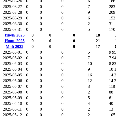
2025-08-26
0
0
0
6
186
2025-08-27
0
0
0
7
283
2025-08-28
0
0
0
9
209
2025-08-29
0
0
0
6
152
2025-08-30
0
0
0
2
31
2025-08-31
0
0
0
5
170
Июль 2025
0
0
0
18
Июнь 2025
0
0
0
21
Май 2025
0
0
0
17
2025-05-01
0
0
0
5
9 9
2025-05-02
0
0
0
7
7 9
2025-05-03
0
0
0
10
8 8
2025-05-04
0
0
0
9
10 
2025-05-05
0
0
0
16
14 
2025-05-06
0
0
0
12
14 
2025-05-07
0
0
0
3
118
2025-05-08
0
0
0
2
88
2025-05-09
0
0
0
5
61
2025-05-10
0
0
0
4
40
2025-05-11
0
0
0
2
13
2025-05-12
0
0
0
2
105