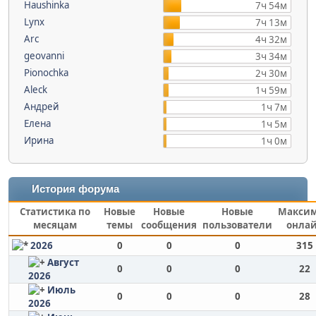
Haushinka
7ч 54м
Lynx
7ч 13м
Arc
4ч 32м
geovanni
3ч 34м
Pionochka
2ч 30м
Aleck
1ч 59м
Андрей
1ч 7м
Елена
1ч 5м
Ирина
1ч 0м
История форума
Статистика по
Новые
Новые
Новые
Макси
месяцам
темы
сообщения
пользователи
онла
2026
0
0
0
315
Август
0
0
0
22
2026
Июль
0
0
0
28
2026