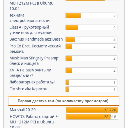
MU 1212M PCI в Ubuntu
10.04
Техника
5
электробезопасности
Class A - рукотворный
4
усилитель для музыки
Bacchus Handmade Jazz Bass V
3
Pro Co Brat. Косметический
2
ремонт.
Music Man Stingray Preamp:
2
блеск и нищета
Хм. А не размочить ли
2
раздельчик?
Лабораторная работа №1
1
Carlsbro aka Карлсон
1
Первая десятка тем (по количеству просмотров)
Marshall 20-20
33 720
HOWTO: Работа с картой E-
28 918
MU 1212M PCI в Ubuntu
10.04