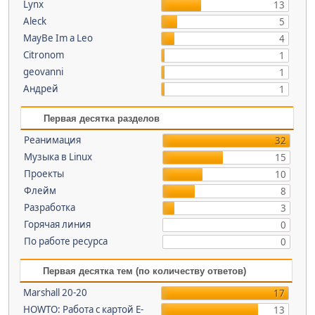
Lynx
13
Aleck
5
MayBe Im a Leo
4
Citronom
1
geovanni
1
Андрей
1
Первая десятка разделов
Реанимация
32
Музыка в Linux
15
Проекты
10
Флейм
8
Разработка
3
Горячая линия
0
По работе ресурса
0
Первая десятка тем (по количеству ответов)
Marshall 20-20
17
HOWTO: Работа с картой E-
13