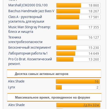
Marshall JCM2000 DSL100
18 860
Bacchus Handmade Jazz Bass V
18 267
Class A - рукотворный
17 581
усилитель для музыки
Music Man Stingray Preamp:
17 355
блеск и нищета
Техника
16 127
электробезопасности
Бесконечный эксперимент
15 230
Лабораторная работа №1
14 649
Pro Co Brat. Косметический
13 260
ремонт.
Десятка самых активных авторов
Alex Shade
16
Lynx
2
Максимальное время, проведенное на форуме
Alex Shade
2д 8ч 32м