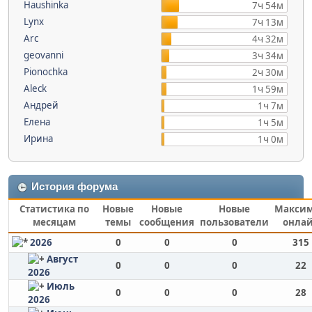
Haushinka
7ч 54м
Lynx
7ч 13м
Arc
4ч 32м
geovanni
3ч 34м
Pionochka
2ч 30м
Aleck
1ч 59м
Андрей
1ч 7м
Елена
1ч 5м
Ирина
1ч 0м
История форума
Статистика по
Новые
Новые
Новые
Макси
месяцам
темы
сообщения
пользователи
онла
2026
0
0
0
315
Август
0
0
0
22
2026
Июль
0
0
0
28
2026