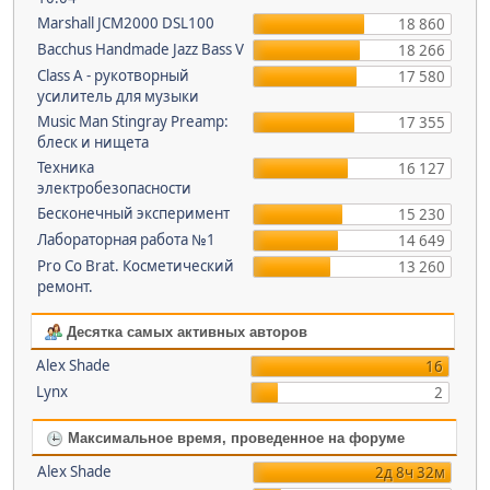
Marshall JCM2000 DSL100
18 860
Bacchus Handmade Jazz Bass V
18 266
Class A - рукотворный
17 580
усилитель для музыки
Music Man Stingray Preamp:
17 355
блеск и нищета
Техника
16 127
электробезопасности
Бесконечный эксперимент
15 230
Лабораторная работа №1
14 649
Pro Co Brat. Косметический
13 260
ремонт.
Десятка самых активных авторов
Alex Shade
16
Lynx
2
Максимальное время, проведенное на форуме
Alex Shade
2д 8ч 32м