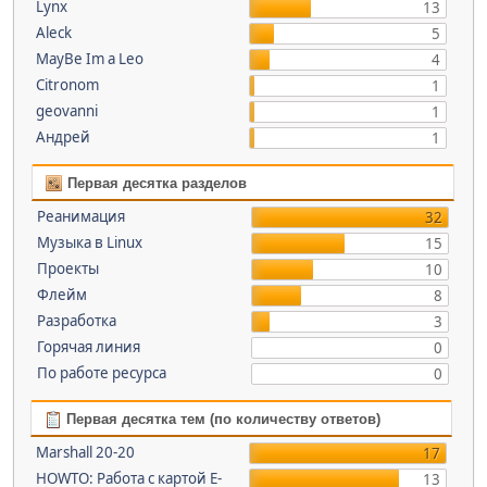
Lynx
13
Aleck
5
MayBe Im a Leo
4
Citronom
1
geovanni
1
Андрей
1
Первая десятка разделов
Реанимация
32
Музыка в Linux
15
Проекты
10
Флейм
8
Разработка
3
Горячая линия
0
По работе ресурса
0
Первая десятка тем (по количеству ответов)
Marshall 20-20
17
HOWTO: Работа с картой E-
13