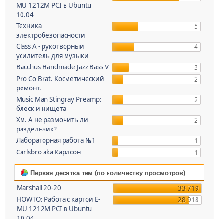
MU 1212M PCI в Ubuntu
10.04
Техника
5
электробезопасности
Class A - рукотворный
4
усилитель для музыки
Bacchus Handmade Jazz Bass V
3
Pro Co Brat. Косметический
2
ремонт.
Music Man Stingray Preamp:
2
блеск и нищета
Хм. А не размочить ли
2
раздельчик?
Лабораторная работа №1
1
Carlsbro aka Карлсон
1
Первая десятка тем (по количеству просмотров)
Marshall 20-20
33 719
HOWTO: Работа с картой E-
28 918
MU 1212M PCI в Ubuntu
10.04