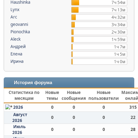
Haushinka
7ч 54м
Lynx
7ч 13м
Arc
4ч 32м
geovanni
3ч 34м
Pionochka
2ч 30м
Aleck
1ч 59м
Андрей
1ч 7м
Елена
1ч 5м
Ирина
1ч 0м
История форума
Статистика по
Новые
Новые
Новые
Макси
месяцам
темы
сообщения
пользователи
онла
2026
0
0
0
315
Август
0
0
0
22
2026
Июль
0
0
0
28
2026