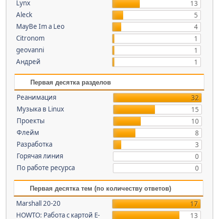
Lynx
13
Aleck
5
MayBe Im a Leo
4
Citronom
1
geovanni
1
Андрей
1
Первая десятка разделов
Реанимация
32
Музыка в Linux
15
Проекты
10
Флейм
8
Разработка
3
Горячая линия
0
По работе ресурса
0
Первая десятка тем (по количеству ответов)
Marshall 20-20
17
HOWTO: Работа с картой E-
13