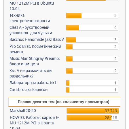
MU 1212M PCI в Ubuntu
10.04
Техника
5
электробезопасности
Class A - рукотворный
4
усилитель для музыки
Bacchus Handmade Jazz Bass V
3
Pro Co Brat. Косметический
2
ремонт.
Music Man Stingray Preamp:
2
блеск и нищета
Хм. А не размочить ли
2
раздельчик?
Лабораторная работа №1
1
Carlsbro aka Карлсон
1
Первая десятка тем (по количеству просмотров)
Marshall 20-20
33 719
HOWTO: Работа с картой E-
28 918
MU 1212M PCI в Ubuntu
10.04