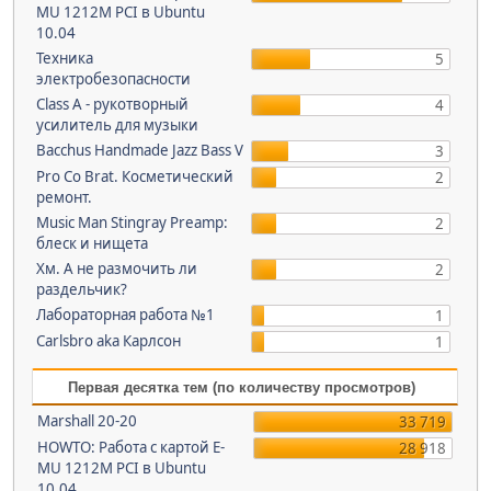
MU 1212M PCI в Ubuntu
10.04
Техника
5
электробезопасности
Class A - рукотворный
4
усилитель для музыки
Bacchus Handmade Jazz Bass V
3
Pro Co Brat. Косметический
2
ремонт.
Music Man Stingray Preamp:
2
блеск и нищета
Хм. А не размочить ли
2
раздельчик?
Лабораторная работа №1
1
Carlsbro aka Карлсон
1
Первая десятка тем (по количеству просмотров)
Marshall 20-20
33 719
HOWTO: Работа с картой E-
28 918
MU 1212M PCI в Ubuntu
10.04