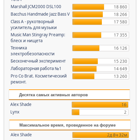
Marshall JCM2000 DSL100
18 860
Bacchus Handmade Jazz Bass V
18 266
Class A - рукотворный
17 580
усилитель для музыки
Music Man Stingray Preamp:
17 355
блеск и нищета
Техника
16 126
электробезопасности
Бесконечный эксперимент
15 230
Лабораторная работа №1
14 649
Pro Co Brat. Косметический
13 260
ремонт.
Десятка самых активных авторов
Alex Shade
16
Lynx
2
Максимальное время, проведенное на форуме
Alex Shade
2д 8ч 32м