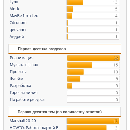
Lynx
13
Aleck
5
MayBe Im a Leo
4
Citronom
1
geovanni
1
Андрей
1
Первая десятка разделов
Реанимация
32
Музыка в Linux
15
Проекты
10
Флейм
8
Разработка
3
Горячая линия
0
По работе ресурса
0
Первая десятка тем (по количеству ответов)
Marshall 20-20
17
HOWTO: Работа с картой E-
13