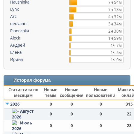
Haushinka
7ч 54м
Lynx
7ч 13м
Arc
4ч 32м
geovanni
3ч 34м
Pionochka
2ч 30м
Aleck
1ч 59м
Андрей
1ч 7м
Елена
1ч 5м
Ирина
1ч 0м
История форума
Статистика по
Новые
Новые
Новые
Макси
месяцам
темы
сообщения
пользователи
онла
2026
0
0
0
315
Август
0
0
0
22
2026
Июль
0
0
0
28
2026