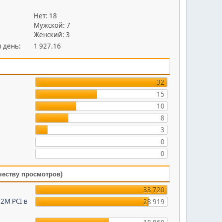
Нет: 18
Мужской: 7
Женский: 3
 день:
1 927.16
32
15
10
8
3
0
0
честву просмотров)
33 720
2M PCI в
28 919