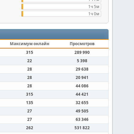
1ч 5м
1ч 0м
Максимум онлайн
Просмотров
315
289 990
22
5 398
28
29 638
28
20 941
28
44 086
315
44 421
135
32 655
27
49 505
27
63 346
262
531 822