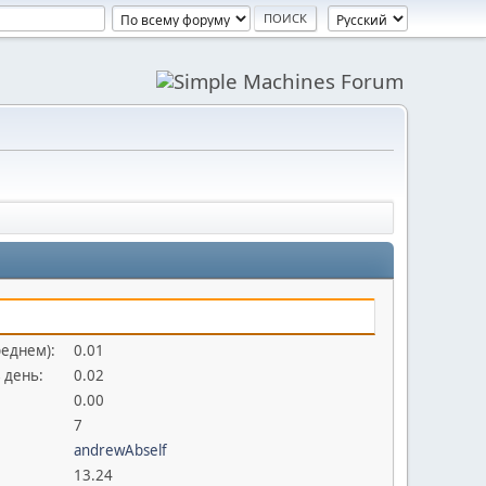
реднем):
0.01
 день:
0.02
0.00
7
andrewAbself
13.24