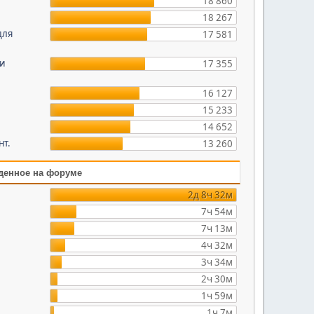
18 860
18 267
для
17 581
 и
17 355
16 127
15 233
14 652
нт.
13 260
денное на форуме
2д 8ч 32м
7ч 54м
7ч 13м
4ч 32м
3ч 34м
2ч 30м
1ч 59м
1ч 7м