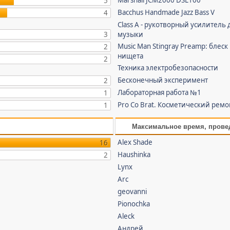
Marshall JCM2000 DSL100
5
Bacchus Handmade Jazz Bass V
4
Class A - рукотворный усилитель 
3
музыки
Music Man Stingray Preamp: блеск
2
нищета
2
Техника электробезопасности
Бесконечный эксперимент
2
Лабораторная работа №1
1
Pro Co Brat. Косметический ремо
1
Максимальное время, прове
Alex Shade
16
Haushinka
2
Lynx
Arc
geovanni
Pionochka
Aleck
Андрей