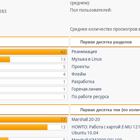
среднем):
Пол пользователей:
 283
Среднее количество просмотров в
Первая десятка разделов
Реанимация
42
Музыка в Linux
13
Проекты
5
Флейм
4
Разработка
1
Горячая линия
1
По работе ресурса
1
Первая десятка тем (по коли
Marshall 20-20
17
HOWTO: Работа с картой E-MU 121
13
Ubuntu 10.04