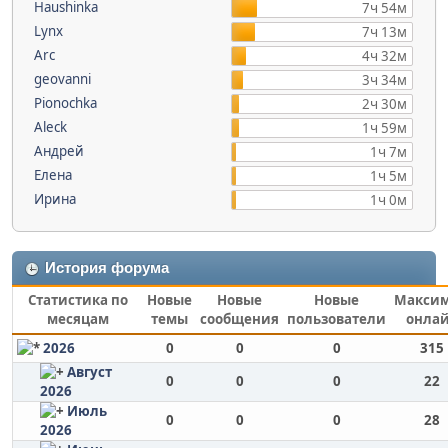
Haushinka
7ч 54м
Lynx
7ч 13м
Arc
4ч 32м
geovanni
3ч 34м
Pionochka
2ч 30м
Aleck
1ч 59м
Андрей
1ч 7м
Елена
1ч 5м
Ирина
1ч 0м
История форума
Статистика по
Новые
Новые
Новые
Макси
месяцам
темы
сообщения
пользователи
онла
2026
0
0
0
315
Август
0
0
0
22
2026
Июль
0
0
0
28
2026