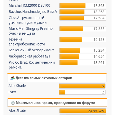
Marshall JCM2000 DSL100
18 863
Bacchus Handmade Jazz Bass V
18 268
Class A - рукотворный
17 584
усилитель для музыки
Music Man Stingray Preamp:
17 355
блеск и нищета
Техника
16 128
электробезопасности
Бесконечный эксперимент
15 234
Лабораторная работа №1
14 654
Pro Co Brat. Косметический
13 261
ремонт.
Десятка самых активных авторов
Alex Shade
16
Lynx
2
Максимальное время, проведенное на форуме
Alex Shade
2д 8ч 32м