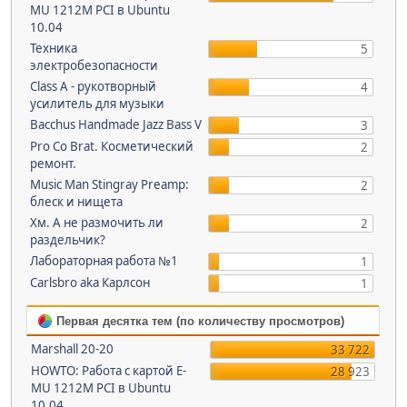
MU 1212M PCI в Ubuntu
10.04
Техника
5
электробезопасности
Class A - рукотворный
4
усилитель для музыки
Bacchus Handmade Jazz Bass V
3
Pro Co Brat. Косметический
2
ремонт.
Music Man Stingray Preamp:
2
блеск и нищета
Хм. А не размочить ли
2
раздельчик?
Лабораторная работа №1
1
Carlsbro aka Карлсон
1
Первая десятка тем (по количеству просмотров)
Marshall 20-20
33 722
HOWTO: Работа с картой E-
28 923
MU 1212M PCI в Ubuntu
10.04