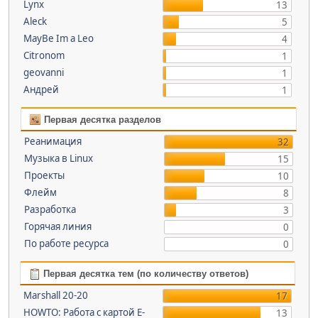
Lynx
13
Aleck
5
MayBe Im a Leo
4
Citronom
1
geovanni
1
Андрей
1
Первая десятка разделов
Реанимация
32
Музыка в Linux
15
Проекты
10
Флейм
8
Разработка
3
Горячая линия
0
По работе ресурса
0
Первая десятка тем (по количеству ответов)
Marshall 20-20
17
HOWTO: Работа с картой E-
13