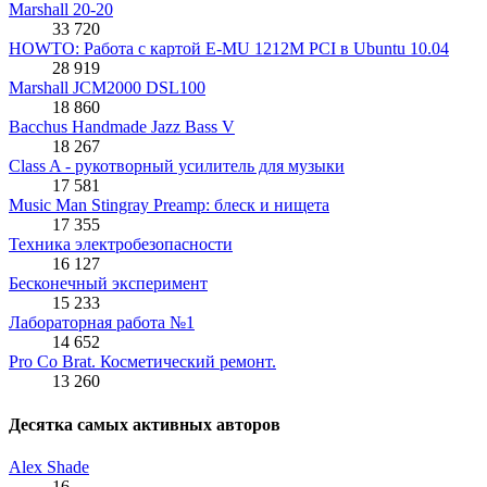
Marshall 20-20
33 720
HOWTO: Работа с картой E-MU 1212M PCI в Ubuntu 10.04
28 919
Marshall JCM2000 DSL100
18 860
Bacchus Handmade Jazz Bass V
18 267
Class A - рукотворный усилитель для музыки
17 581
Music Man Stingray Preamp: блеск и нищета
17 355
Техника электробезопасности
16 127
Бесконечный эксперимент
15 233
Лабораторная работа №1
14 652
Pro Co Brat. Косметический ремонт.
13 260
Десятка самых активных авторов
Alex Shade
16