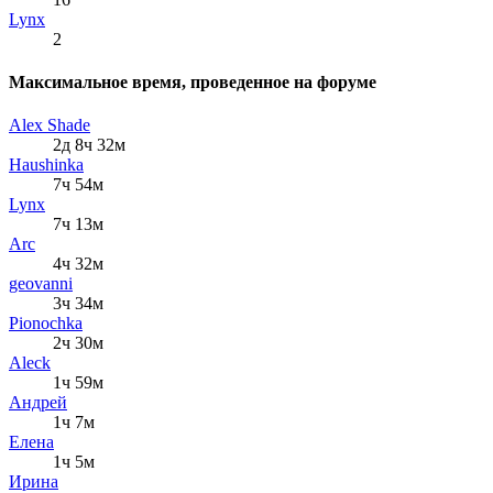
Lynx
2
Максимальное время, проведенное на форуме
Alex Shade
2д 8ч 32м
Haushinka
7ч 54м
Lynx
7ч 13м
Arc
4ч 32м
geovanni
3ч 34м
Pionochka
2ч 30м
Aleck
1ч 59м
Андрей
1ч 7м
Елена
1ч 5м
Ирина