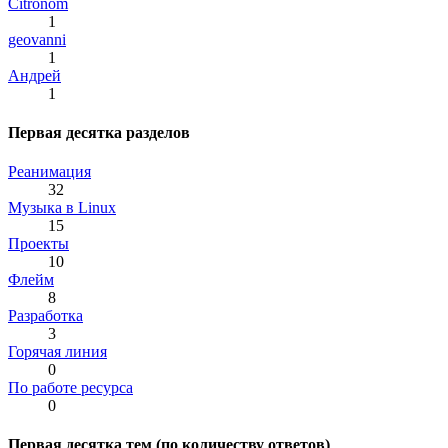
Citronom
1
geovanni
1
Андрей
1
Первая десятка разделов
Реанимация
32
Музыка в Linux
15
Проекты
10
Флейм
8
Разработка
3
Горячая линия
0
По работе ресурса
0
Первая десятка тем (по количеству ответов)