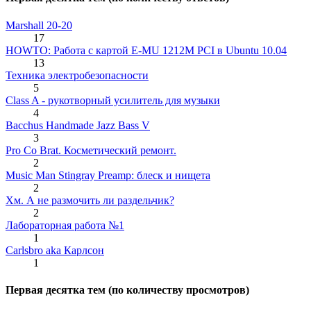
Marshall 20-20
17
HOWTO: Работа с картой E-MU 1212M PCI в Ubuntu 10.04
13
Техника электробезопасности
5
Class A - рукотворный усилитель для музыки
4
Bacchus Handmade Jazz Bass V
3
Pro Co Brat. Косметический ремонт.
2
Music Man Stingray Preamp: блеск и нищета
2
Хм. А не размочить ли раздельчик?
2
Лабораторная работа №1
1
Carlsbro aka Карлсон
1
Первая десятка тем (по количеству просмотров)