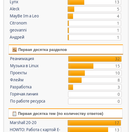
Lynx
13
Aleck
5
MayBe Im a Leo
4
Citronom
1
geovanni
1
Андрей
1
Первая десятка разделов
Реанимация
32
Музыка в Linux
15
Проекты
10
Флейм
8
Разработка
3
Горячая линия
0
По работе ресурса
0
Первая десятка тем (по количеству ответов)
Marshall 20-20
17
HOWTO: Работа с картой E-
13