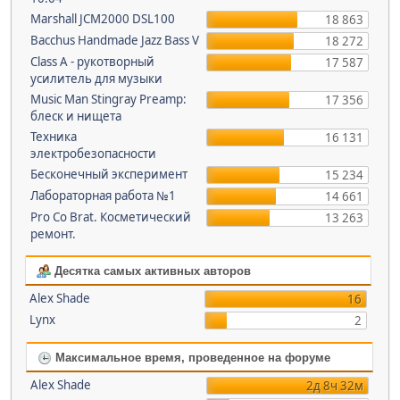
Marshall JCM2000 DSL100
18 863
Bacchus Handmade Jazz Bass V
18 272
Class A - рукотворный
17 587
усилитель для музыки
Music Man Stingray Preamp:
17 356
блеск и нищета
Техника
16 131
электробезопасности
Бесконечный эксперимент
15 234
Лабораторная работа №1
14 661
Pro Co Brat. Косметический
13 263
ремонт.
Десятка самых активных авторов
Alex Shade
16
Lynx
2
Максимальное время, проведенное на форуме
Alex Shade
2д 8ч 32м