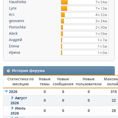
Haushinka
7ч 54м
Lynx
7ч 13м
Arc
4ч 32м
geovanni
3ч 34м
Pionochka
2ч 30м
Aleck
1ч 59м
Андрей
1ч 7м
Елена
1ч 5м
Ирина
1ч 0м
История форума
Статистика по
Новые
Новые
Новые
Макси
месяцам
темы
сообщения
пользователи
онла
2026
0
0
0
315
Август
0
0
0
22
2026
Июль
0
0
0
28
2026