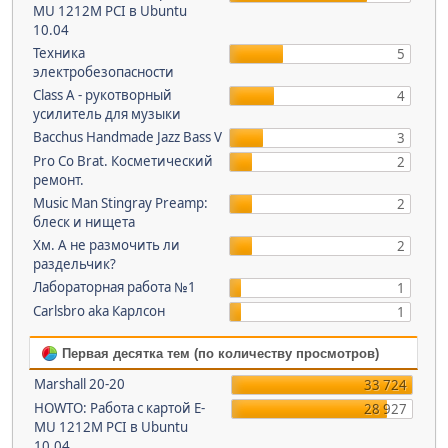
MU 1212M PCI в Ubuntu
10.04
Техника
5
электробезопасности
Class A - рукотворный
4
усилитель для музыки
Bacchus Handmade Jazz Bass V
3
Pro Co Brat. Косметический
2
ремонт.
Music Man Stingray Preamp:
2
блеск и нищета
Хм. А не размочить ли
2
раздельчик?
Лабораторная работа №1
1
Carlsbro aka Карлсон
1
Первая десятка тем (по количеству просмотров)
Marshall 20-20
33 724
HOWTO: Работа с картой E-
28 927
MU 1212M PCI в Ubuntu
10.04