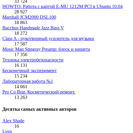
33 724
HOWTO: Работа с картой E-MU 1212M PCI в Ubuntu 10.04
28 927
Marshall JCM2000 DSL100
18 863
Bacchus Handmade Jazz Bass V
18 272
Class A - рукотворный усилитель для музыки
17 587
Music Man Stingray Preamp: блеск и нищета
17 356
Техника электробезопасности
16 131
Бесконечный эксперимент
15 234
Лабораторная работа №1
14 661
Pro Co Brat. Косметический ремонт.
13 263
Десятка самых активных авторов
Alex Shade
16
Lynx