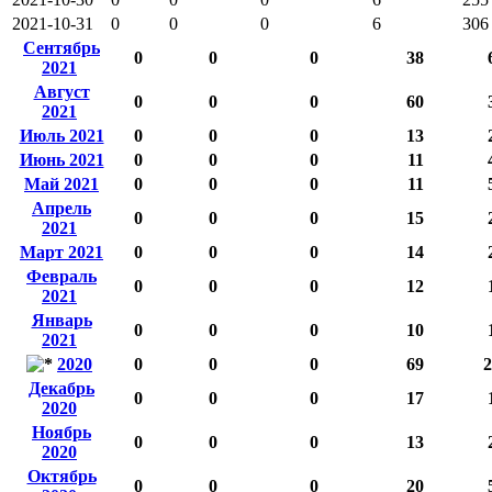
2021-10-31
0
0
0
6
306
Сентябрь
0
0
0
38
2021
Август
0
0
0
60
2021
Июль 2021
0
0
0
13
Июнь 2021
0
0
0
11
Май 2021
0
0
0
11
Апрель
0
0
0
15
2021
Март 2021
0
0
0
14
Февраль
0
0
0
12
2021
Январь
0
0
0
10
2021
2020
0
0
0
69
2
Декабрь
0
0
0
17
2020
Ноябрь
0
0
0
13
2020
Октябрь
0
0
0
20