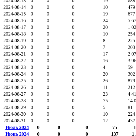
2024-08-13
0
0
0
19
688
2024-08-14
0
0
0
10
479
2024-08-15
0
0
0
19
677
2024-08-16
0
0
0
24
5 6
2024-08-17
0
0
0
20
1 0
2024-08-18
0
0
0
10
254
2024-08-19
0
0
0
8
225
2024-08-20
0
0
0
7
203
2024-08-21
0
0
0
17
2 0
2024-08-22
0
0
0
16
3 9
2024-08-23
0
0
0
4
59
2024-08-24
0
0
0
20
302
2024-08-25
0
0
0
26
879
2024-08-26
0
0
0
11
212
2024-08-27
0
0
0
23
4 4
2024-08-28
0
0
0
75
14 
2024-08-29
0
0
0
5
81
2024-08-30
0
0
0
10
224
2024-08-31
0
0
0
12
437
Июль 2024
0
0
0
75
1
Июнь 2024
0
0
0
137
1 