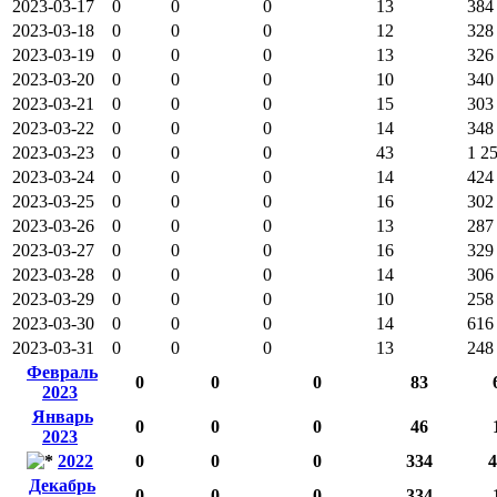
2023-03-17
0
0
0
13
384
2023-03-18
0
0
0
12
328
2023-03-19
0
0
0
13
326
2023-03-20
0
0
0
10
340
2023-03-21
0
0
0
15
303
2023-03-22
0
0
0
14
348
2023-03-23
0
0
0
43
1 2
2023-03-24
0
0
0
14
424
2023-03-25
0
0
0
16
302
2023-03-26
0
0
0
13
287
2023-03-27
0
0
0
16
329
2023-03-28
0
0
0
14
306
2023-03-29
0
0
0
10
258
2023-03-30
0
0
0
14
616
2023-03-31
0
0
0
13
248
Февраль
0
0
0
83
2023
Январь
0
0
0
46
2023
2022
0
0
0
334
4
Декабрь
0
0
0
334