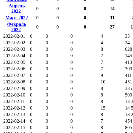
Апрель
0
0
0
14
2022
Март 2022
0
0
0
11
Февраль
0
0
0
27
1
2022
2022-02-01
0
0
0
4
35
2022-02-02
0
0
0
4
24
2022-02-03
0
0
0
8
628
2022-02-04
0
0
0
7
145
2022-02-05
0
0
0
7
413
2022-02-06
0
0
0
7
309
2022-02-07
0
0
0
9
411
2022-02-08
0
0
0
10
451
2022-02-09
0
0
0
8
385
2022-02-10
0
0
0
8
500
2022-02-11
0
0
0
8
13 
2022-02-12
0
0
0
15
14 
2022-02-13
0
0
0
8
18 
2022-02-14
0
0
0
7
454
2022-02-15
0
0
0
8
805