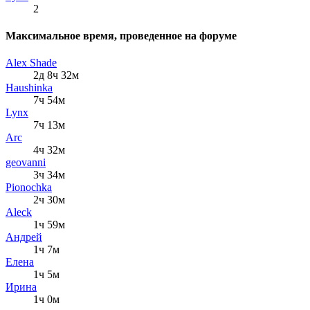
2
Максимальное время, проведенное на форуме
Alex Shade
2д 8ч 32м
Haushinka
7ч 54м
Lynx
7ч 13м
Arc
4ч 32м
geovanni
3ч 34м
Pionochka
2ч 30м
Aleck
1ч 59м
Андрей
1ч 7м
Елена
1ч 5м
Ирина
1ч 0м