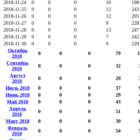
2018-11-24
0
0
0
10
198
2018-11-25
0
0
0
12
243
2018-11-26
0
0
0
12
295
2018-11-27
0
0
0
9
228
2018-11-28
0
0
0
13
247
2018-11-29
0
0
0
7
242
2018-11-30
0
0
0
9
229
Октябрь
0
0
0
79
1
2018
Сентябрь
0
0
0
32
2018
Август
0
0
0
29
2018
Июль 2018
0
0
0
37
Июнь 2018
0
0
0
29
Май 2018
0
0
0
43
Апрель
0
0
0
51
1
2018
Март 2018
0
0
0
39
Февраль
0
0
0
54
2018