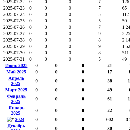
2025-07-22
0
0
0
7
126
2025-07-23
0
0
0
7
65
2025-07-24
0
0
0
5
112
2025-07-25
0
0
0
5
50
2025-07-26
0
0
0
7
1 2
2025-07-27
0
0
0
9
2 2
2025-07-28
0
0
0
8
2 1
2025-07-29
0
0
0
9
1 5
2025-07-30
0
0
0
8
511
2025-07-31
0
0
0
5
49
Июнь 2025
0
0
0
21
Май 2025
0
0
0
17
Апрель
0
0
0
38
1
2025
Март 2025
0
0
0
49
Февраль
0
0
0
61
1
2025
Январь
0
0
0
22
2025
2024
0
0
0
602
3 
Декабрь
0
0
0
30