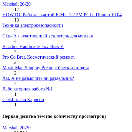
Marshall 20-20
17
HOWTO: Работа с картой E-MU 1212M PCI в Ubuntu 10.04
13
Техника электробезопасности
5
Class A - рукотворный усилитель для музыки
4
Bacchus Handmade Jazz Bass V
3
Pro Co Brat. Косметический ремонт.
2
Music Man Stingray Preamp: блеск и нищета
2
Хм. А не размочить ли раздельчик?
2
Лабораторная работа №1
1
Carlsbro aka Карлсон
1
Первая десятка тем (по количеству просмотров)
Marshall 20-20