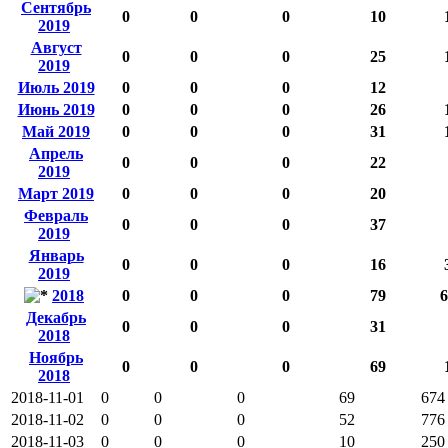
Сентябрь
0
0
0
10
2019
Август
0
0
0
25
2019
Июль 2019
0
0
0
12
Июнь 2019
0
0
0
26
Май 2019
0
0
0
31
Апрель
0
0
0
22
2019
Март 2019
0
0
0
20
Февраль
0
0
0
37
2019
Январь
0
0
0
16
2019
2018
0
0
0
79
6
Декабрь
0
0
0
31
2018
Ноябрь
0
0
0
69
2018
2018-11-01
0
0
0
69
674
2018-11-02
0
0
0
52
776
2018-11-03
0
0
0
10
250