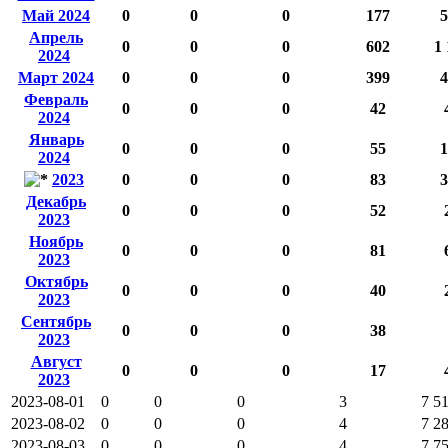
Май 2024
0
0
0
177
5
Апрель
0
0
0
602
1 
2024
Март 2024
0
0
0
399
4
Февраль
0
0
0
42
2024
Январь
0
0
0
55
1
2024
2023
0
0
0
83
3
Декабрь
0
0
0
52
2023
Ноябрь
0
0
0
81
2023
Октябрь
0
0
0
40
2023
Сентябрь
0
0
0
38
2023
Август
0
0
0
17
2023
2023-08-01
0
0
0
3
7 5
2023-08-02
0
0
0
4
7 2
2023-08-03
0
0
0
4
7 7