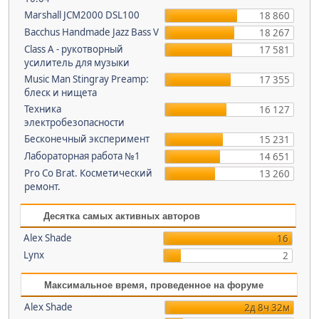
Marshall JCM2000 DSL100
18 860
Bacchus Handmade Jazz Bass V
18 267
Class A - рукотворный
17 581
усилитель для музыки
Music Man Stingray Preamp:
17 355
блеск и нищета
Техника
16 127
электробезопасности
Бесконечный эксперимент
15 231
Лабораторная работа №1
14 651
Pro Co Brat. Косметический
13 260
ремонт.
Десятка самых активных авторов
Alex Shade
16
Lynx
2
Максимальное время, проведенное на форуме
Alex Shade
2д 8ч 32м