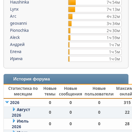
Haushinka
7ч 54м
Lynx
7ч 13м
Arc
4ч 32м
geovanni
3ч 34м
Pionochka
2ч 30м
Aleck
1ч 59м
Андрей
1ч 7м
Елена
1ч 5м
Ирина
1ч 0м
История форума
Статистика по
Новые
Новые
Новые
Макси
месяцам
темы
сообщения
пользователи
онла
2026
0
0
0
315
Август
0
0
0
22
2026
Июль
0
0
0
28
2026