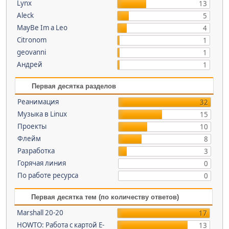
Lynx
13
Aleck
5
MayBe Im a Leo
4
Citronom
1
geovanni
1
Андрей
1
Первая десятка разделов
Реанимация
32
Музыка в Linux
15
Проекты
10
Флейм
8
Разработка
3
Горячая линия
0
По работе ресурса
0
Первая десятка тем (по количеству ответов)
Marshall 20-20
17
HOWTO: Работа с картой E-
13