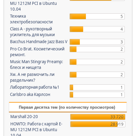
MU 1212M PCI в Ubuntu
10.04
Техника
5
электробезопасности
Class A - рукотворный
4
усилитель для музыки
Bacchus Handmade Jazz Bass V
3
Pro Co Brat. Косметический
2
ремонт.
Music Man Stingray Preamp:
2
блеск и нищета
Хм. А не размочить ли
2
раздельчик?
Лабораторная работа №1
1
Carlsbro aka Карлсон
1
Первая десятка тем (по количеству просмотров)
Marshall 20-20
33 720
HOWTO: Работа с картой E-
28 919
MU 1212M PCI в Ubuntu
10.04