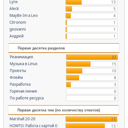
Lynx
13
Aleck
5
MayBe Im a Leo
4
Citronom
1
geovanni
1
Андрей
1
Первая десятка разделов
Реанимация
32
Музыка в Linux
15
Проекты
10
Флейм
8
Разработка
3
Горячая линия
0
По работе ресурса
0
Первая десятка тем (по количеству ответов)
Marshall 20-20
17
HOWTO: Работа с картой E-
13