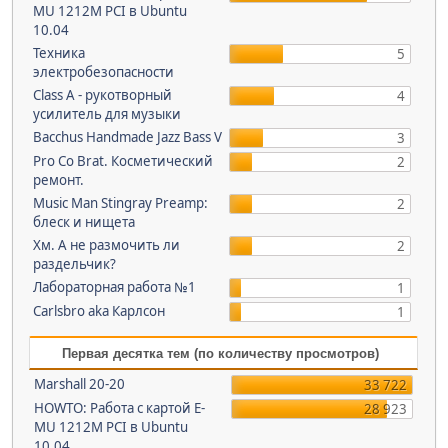
MU 1212M PCI в Ubuntu
10.04
Техника
5
электробезопасности
Class A - рукотворный
4
усилитель для музыки
Bacchus Handmade Jazz Bass V
3
Pro Co Brat. Косметический
2
ремонт.
Music Man Stingray Preamp:
2
блеск и нищета
Хм. А не размочить ли
2
раздельчик?
Лабораторная работа №1
1
Carlsbro aka Карлсон
1
Первая десятка тем (по количеству просмотров)
Marshall 20-20
33 722
HOWTO: Работа с картой E-
28 923
MU 1212M PCI в Ubuntu
10.04