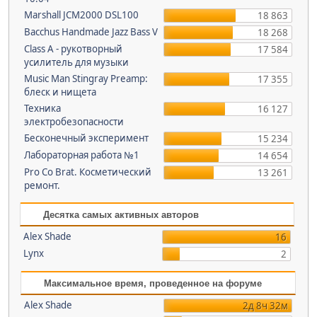
Marshall JCM2000 DSL100
18 863
Bacchus Handmade Jazz Bass V
18 268
Class A - рукотворный
17 584
усилитель для музыки
Music Man Stingray Preamp:
17 355
блеск и нищета
Техника
16 127
электробезопасности
Бесконечный эксперимент
15 234
Лабораторная работа №1
14 654
Pro Co Brat. Косметический
13 261
ремонт.
Десятка самых активных авторов
Alex Shade
16
Lynx
2
Максимальное время, проведенное на форуме
Alex Shade
2д 8ч 32м