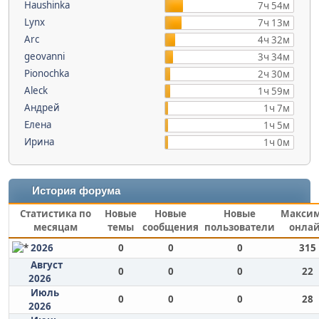
Haushinka
7ч 54м
Lynx
7ч 13м
Arc
4ч 32м
geovanni
3ч 34м
Pionochka
2ч 30м
Aleck
1ч 59м
Андрей
1ч 7м
Елена
1ч 5м
Ирина
1ч 0м
История форума
Статистика по
Новые
Новые
Новые
Макси
месяцам
темы
сообщения
пользователи
онла
2026
0
0
0
315
Август
0
0
0
22
2026
Июль
0
0
0
28
2026