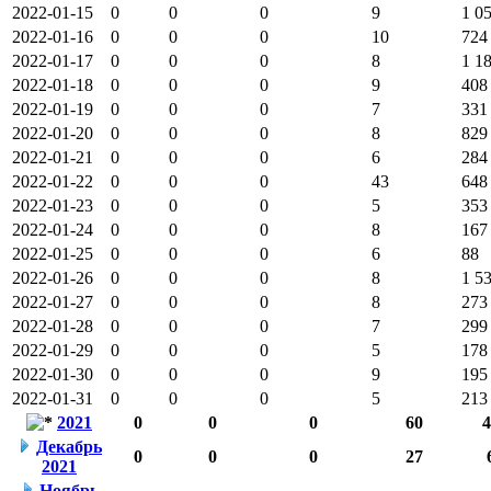
2022-01-15
0
0
0
9
1 0
2022-01-16
0
0
0
10
724
2022-01-17
0
0
0
8
1 1
2022-01-18
0
0
0
9
408
2022-01-19
0
0
0
7
331
2022-01-20
0
0
0
8
829
2022-01-21
0
0
0
6
284
2022-01-22
0
0
0
43
648
2022-01-23
0
0
0
5
353
2022-01-24
0
0
0
8
167
2022-01-25
0
0
0
6
88
2022-01-26
0
0
0
8
1 5
2022-01-27
0
0
0
8
273
2022-01-28
0
0
0
7
299
2022-01-29
0
0
0
5
178
2022-01-30
0
0
0
9
195
2022-01-31
0
0
0
5
213
2021
0
0
0
60
4
Декабрь
0
0
0
27
2021
Ноябрь