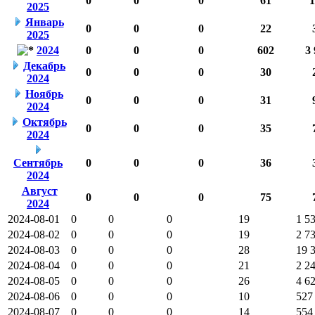
0
0
0
61
1
2025
Январь
0
0
0
22
2025
2024
0
0
0
602
3 
Декабрь
0
0
0
30
2024
Ноябрь
0
0
0
31
2024
Октябрь
0
0
0
35
2024
Сентябрь
0
0
0
36
2024
Август
0
0
0
75
2024
2024-08-01
0
0
0
19
1 5
2024-08-02
0
0
0
19
2 7
2024-08-03
0
0
0
28
19 
2024-08-04
0
0
0
21
2 2
2024-08-05
0
0
0
26
4 6
2024-08-06
0
0
0
10
527
2024-08-07
0
0
0
14
554