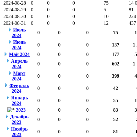
2024-08-28
0
0
0
75
14 
2024-08-29
0
0
0
5
81
2024-08-30
0
0
0
10
224
2024-08-31
0
0
0
12
437
Июль
0
0
0
75
1
2024
Июнь
0
0
0
137
1 
2024
Май 2024
0
0
0
177
5
Апрель
0
0
0
602
1 
2024
Март
0
0
0
399
4
2024
Февраль
0
0
0
42
2024
Январь
0
0
0
55
1
2024
2023
0
0
0
83
3
Декабрь
0
0
0
52
2023
Ноябрь
0
0
0
81
2023