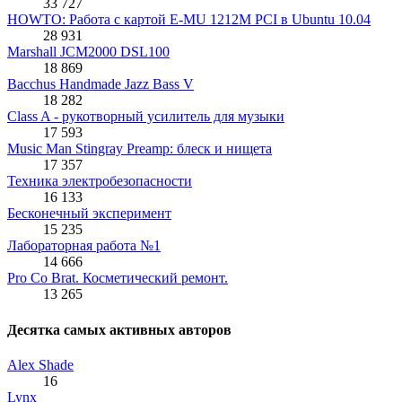
33 727
HOWTO: Работа с картой E-MU 1212M PCI в Ubuntu 10.04
28 931
Marshall JCM2000 DSL100
18 869
Bacchus Handmade Jazz Bass V
18 282
Class A - рукотворный усилитель для музыки
17 593
Music Man Stingray Preamp: блеск и нищета
17 357
Техника электробезопасности
16 133
Бесконечный эксперимент
15 235
Лабораторная работа №1
14 666
Pro Co Brat. Косметический ремонт.
13 265
Десятка самых активных авторов
Alex Shade
16
Lynx