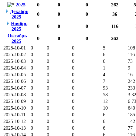
2025
0
0
0
262
5
Декабрь
0
0
0
36
2025
Ноябрь
0
0
0
116
2025
Октябрь
0
0
0
262
2025
2025-10-01
0
0
0
5
108
2025-10-02
0
0
0
6
116
2025-10-03
0
0
0
6
73
2025-10-04
0
0
0
1
9
2025-10-05
0
0
0
4
16
2025-10-06
0
0
0
7
242
2025-10-07
0
0
0
93
233
2025-10-08
0
0
0
58
3 3
2025-10-09
0
0
0
12
6 7
2025-10-10
0
0
0
10
640
2025-10-11
0
0
0
6
185
2025-10-12
0
0
0
6
142
2025-10-13
0
0
0
6
77
2025-10-14
0
0
0
6
116