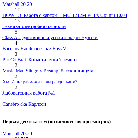
Marshall 20-20
17
HOWTO: Работа с картой E-MU 1212M PCI в Ubuntu 10.04
13
Техника электробезопасности
5
Class A - рукотворный усилитель для музыки
4
Bacchus Handmade Jazz Bass V
3
Pro Co Brat. Косметический ремонт.
2
Music Man Stingray Preamp: блеск и нищета
2
Хм. А не размочить ли раздельчик?
2
Лабораторная работа №1
1
Carlsbro aka Карлсон
1
Первая десятка тем (по количеству просмотров)
Marshall 20-20