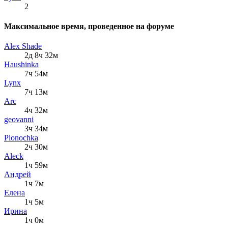
2
Максимальное время, проведенное на форуме
Alex Shade
2д 8ч 32м
Haushinka
7ч 54м
Lynx
7ч 13м
Arc
4ч 32м
geovanni
3ч 34м
Pionochka
2ч 30м
Aleck
1ч 59м
Андрей
1ч 7м
Елена
1ч 5м
Ирина
1ч 0м