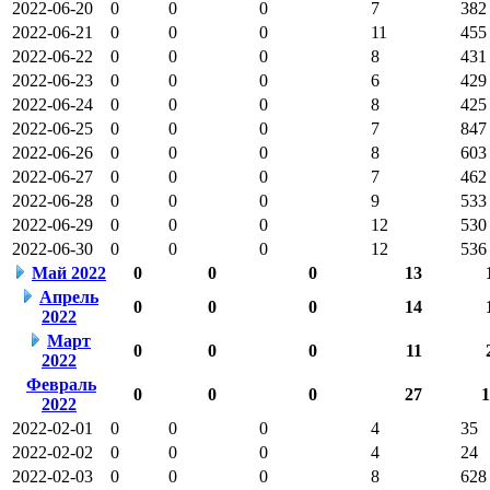
2022-06-20
0
0
0
7
382
2022-06-21
0
0
0
11
455
2022-06-22
0
0
0
8
431
2022-06-23
0
0
0
6
429
2022-06-24
0
0
0
8
425
2022-06-25
0
0
0
7
847
2022-06-26
0
0
0
8
603
2022-06-27
0
0
0
7
462
2022-06-28
0
0
0
9
533
2022-06-29
0
0
0
12
530
2022-06-30
0
0
0
12
536
Май 2022
0
0
0
13
Апрель
0
0
0
14
2022
Март
0
0
0
11
2022
Февраль
0
0
0
27
1
2022
2022-02-01
0
0
0
4
35
2022-02-02
0
0
0
4
24
2022-02-03
0
0
0
8
628