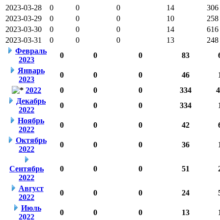
2023-03-28
0
0
0
14
306
2023-03-29
0
0
0
10
258
2023-03-30
0
0
0
14
616
2023-03-31
0
0
0
13
248
Февраль
0
0
0
83
2023
Январь
0
0
0
46
2023
2022
0
0
0
334
4
Декабрь
0
0
0
334
2022
Ноябрь
0
0
0
42
2022
Октябрь
0
0
0
36
2022
Сентябрь
0
0
0
51
2022
Август
0
0
0
24
2022
Июль
0
0
0
13
2022