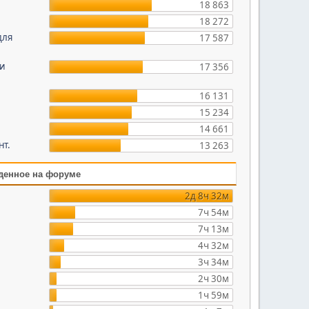
18 863
18 272
для
17 587
 и
17 356
16 131
15 234
14 661
нт.
13 263
денное на форуме
2д 8ч 32м
7ч 54м
7ч 13м
4ч 32м
3ч 34м
2ч 30м
1ч 59м