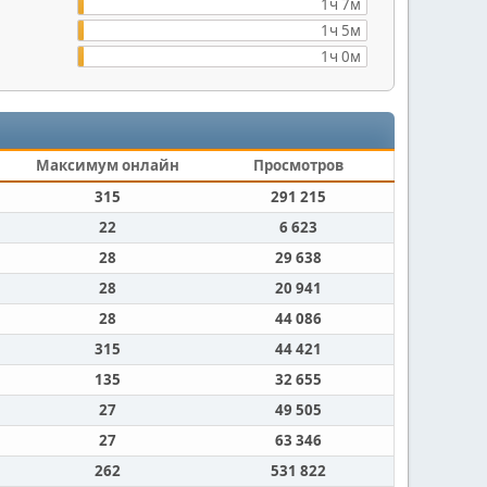
1ч 7м
1ч 5м
1ч 0м
Максимум онлайн
Просмотров
315
291 215
22
6 623
28
29 638
28
20 941
28
44 086
315
44 421
135
32 655
27
49 505
27
63 346
262
531 822