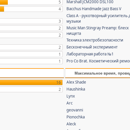
Marshall JCM2000 DSL100
5
Bacchus Handmade Jazz Bass V
4
Class A - рукотворный усилитель 
3
музыки
Music Man Stingray Preamp: блеск
2
нищета
2
Техника электробезопасности
Бесконечный эксперимент
2
Лабораторная работа №1
1
Pro Co Brat. Косметический ремо
1
Максимальное время, прове
Alex Shade
16
Haushinka
2
Lynx
Arc
geovanni
Pionochka
Aleck