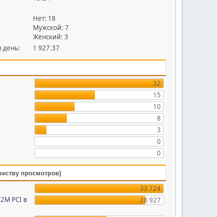
Нет: 18
Мужской: 7
Женский: 3
 день:
1 927.37
32
15
10
8
3
0
0
честву просмотров)
33 724
2M PCI в
28 927