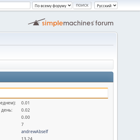
реднем):
0.01
 день:
0.02
0.00
7
andrewAbself
13.24