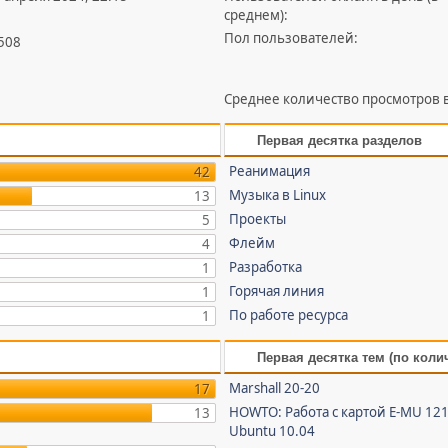
среднем):
Пол пользователей:
 508
Среднее количество просмотров в
Первая десятка разделов
Реанимация
42
Музыка в Linux
13
Проекты
5
Флейм
4
Разработка
1
Горячая линия
1
По работе ресурса
1
Первая десятка тем (по коли
Marshall 20-20
17
HOWTO: Работа с картой E-MU 121
13
Ubuntu 10.04