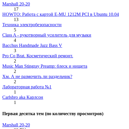
Marshall 20-20
17
HOWTO: Работа с картой E-MU 1212M PCI в Ubuntu 10.04
13
Техника электробезопасности
5
Class A - рукотворный усилитель для музыки
4
Bacchus Handmade Jazz Bass V
3
Pro Co Brat. Косметический ремонт.
2
Music Man Stingray Preamp: блеск и нищета
2
Хм. А не размочить ли раздельчик?
2
Лабораторная работа №1
1
Carlsbro aka Карлсон
1
Первая десятка тем (по количеству просмотров)
Marshall 20-20