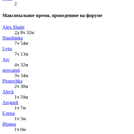
2
Максимальное время, проведенное на форуме
Alex Shade
2д 8ч 32м
Haushinka
7ч 54м
Lynx
7ч 13м
Arc
4ч 32м
geovanni
3ч 34м
Pionochka
2ч 30м
Aleck
1ч 59м
Андрей
1ч 7м
Елена
1ч 5м
Ирина
1ч 0м