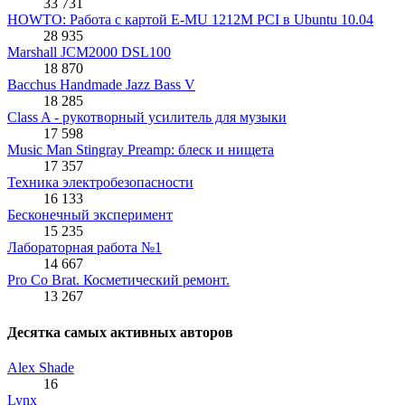
33 731
HOWTO: Работа с картой E-MU 1212M PCI в Ubuntu 10.04
28 935
Marshall JCM2000 DSL100
18 870
Bacchus Handmade Jazz Bass V
18 285
Class A - рукотворный усилитель для музыки
17 598
Music Man Stingray Preamp: блеск и нищета
17 357
Техника электробезопасности
16 133
Бесконечный эксперимент
15 235
Лабораторная работа №1
14 667
Pro Co Brat. Косметический ремонт.
13 267
Десятка самых активных авторов
Alex Shade
16
Lynx