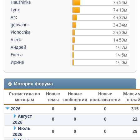
Haushinka
7ч 54м
Lynx
7ч 13м
Arc
4ч 32м
geovanni
3ч 34м
Pionochka
2ч 30м
Aleck
1ч 59м
Андрей
1ч 7м
Елена
1ч 5м
Ирина
1ч 0м
История форума
Статистика по
Новые
Новые
Новые
Макси
месяцам
темы
сообщения
пользователи
онла
2026
0
0
0
315
Август
0
0
0
22
2026
Июль
0
0
0
28
2026