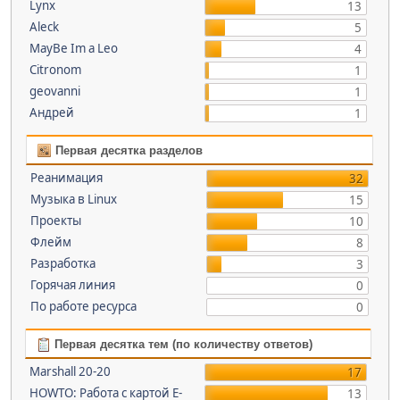
Lynx
13
Aleck
5
MayBe Im a Leo
4
Citronom
1
geovanni
1
Андрей
1
Первая десятка разделов
Реанимация
32
Музыка в Linux
15
Проекты
10
Флейм
8
Разработка
3
Горячая линия
0
По работе ресурса
0
Первая десятка тем (по количеству ответов)
Marshall 20-20
17
HOWTO: Работа с картой E-
13