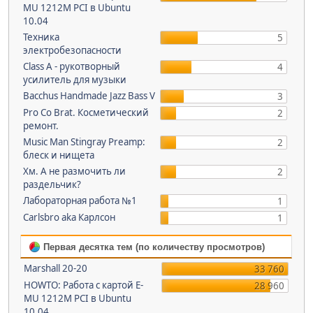
MU 1212M PCI в Ubuntu
10.04
Техника
5
электробезопасности
Class A - рукотворный
4
усилитель для музыки
Bacchus Handmade Jazz Bass V
3
Pro Co Brat. Косметический
2
ремонт.
Music Man Stingray Preamp:
2
блеск и нищета
Хм. А не размочить ли
2
раздельчик?
Лабораторная работа №1
1
Carlsbro aka Карлсон
1
Первая десятка тем (по количеству просмотров)
Marshall 20-20
33 760
HOWTO: Работа с картой E-
28 960
MU 1212M PCI в Ubuntu
10.04