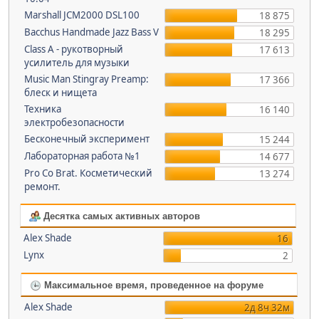
Marshall JCM2000 DSL100
18 875
Bacchus Handmade Jazz Bass V
18 295
Class A - рукотворный
17 613
усилитель для музыки
Music Man Stingray Preamp:
17 366
блеск и нищета
Техника
16 140
электробезопасности
Бесконечный эксперимент
15 244
Лабораторная работа №1
14 677
Pro Co Brat. Косметический
13 274
ремонт.
Десятка самых активных авторов
Alex Shade
16
Lynx
2
Максимальное время, проведенное на форуме
Alex Shade
2д 8ч 32м