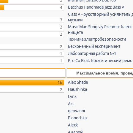
Marshall JCM2000 DSL100
5
Bacchus Handmade Jazz Bass V
4
Class A - рукотворный усилитель 
3
музыки
Music Man Stingray Preamp: блеск
2
нищета
2
Техника электробезопасности
Бесконечный эксперимент
2
Лабораторная работа №1
1
Pro Co Brat. Косметический ремо
1
Максимальное время, прове
Alex Shade
16
Haushinka
2
Lynx
Arc
geovanni
Pionochka
Aleck
Андрей