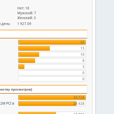
Нет: 18
Мужской: 7
Женский: 3
 день:
1 927.09
32
15
10
8
3
0
0
честву просмотров)
33 724
2M PCI в
28 928