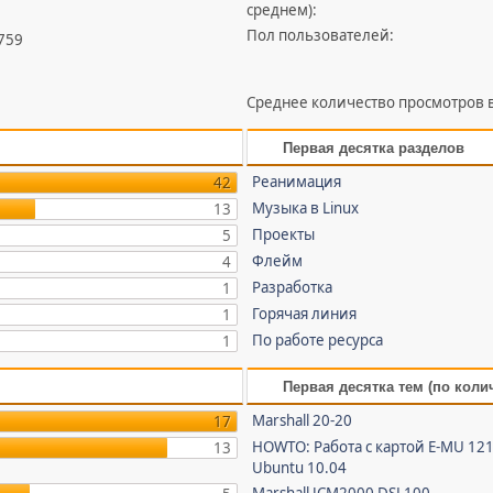
среднем):
Пол пользователей:
 759
Среднее количество просмотров в
Первая десятка разделов
Реанимация
42
Музыка в Linux
13
Проекты
5
Флейм
4
Разработка
1
Горячая линия
1
По работе ресурса
1
Первая десятка тем (по коли
Marshall 20-20
17
HOWTO: Работа с картой E-MU 121
13
Ubuntu 10.04