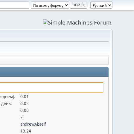
реднем):
0.01
 день:
0.02
0.00
7
andrewAbself
13.24