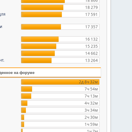
18 866
18 279
для
17 591
 и
17 357
16 132
15 235
14 662
нт.
13 264
денное на форуме
2д 8ч 32м
7ч 54м
7ч 13м
4ч 32м
3ч 34м
2ч 30м
1ч 59м
1ч 7м