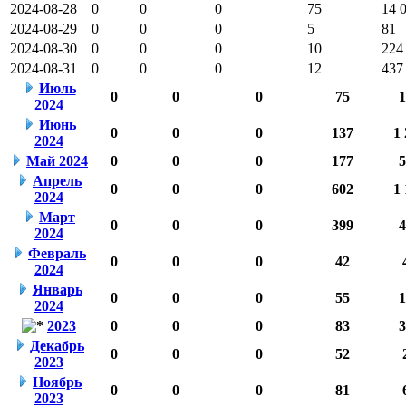
2024-08-28
0
0
0
75
14 
2024-08-29
0
0
0
5
81
2024-08-30
0
0
0
10
224
2024-08-31
0
0
0
12
437
Июль
0
0
0
75
1
2024
Июнь
0
0
0
137
1 
2024
Май 2024
0
0
0
177
5
Апрель
0
0
0
602
1 
2024
Март
0
0
0
399
4
2024
Февраль
0
0
0
42
2024
Январь
0
0
0
55
1
2024
2023
0
0
0
83
3
Декабрь
0
0
0
52
2023
Ноябрь
0
0
0
81
2023