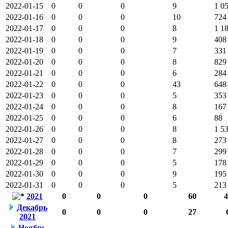
2022-01-15
0
0
0
9
1 0
2022-01-16
0
0
0
10
724
2022-01-17
0
0
0
8
1 1
2022-01-18
0
0
0
9
408
2022-01-19
0
0
0
7
331
2022-01-20
0
0
0
8
829
2022-01-21
0
0
0
6
284
2022-01-22
0
0
0
43
648
2022-01-23
0
0
0
5
353
2022-01-24
0
0
0
8
167
2022-01-25
0
0
0
6
88
2022-01-26
0
0
0
8
1 5
2022-01-27
0
0
0
8
273
2022-01-28
0
0
0
7
299
2022-01-29
0
0
0
5
178
2022-01-30
0
0
0
9
195
2022-01-31
0
0
0
5
213
2021
0
0
0
60
4
Декабрь
0
0
0
27
2021
Ноябрь