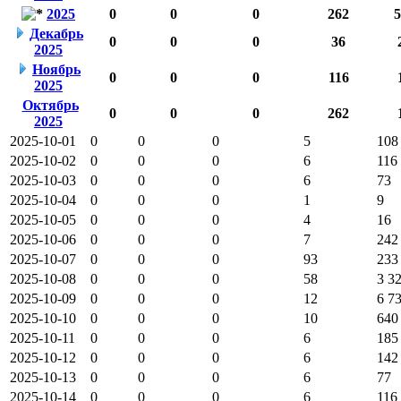
2025
0
0
0
262
5
Декабрь
0
0
0
36
2025
Ноябрь
0
0
0
116
2025
Октябрь
0
0
0
262
2025
2025-10-01
0
0
0
5
108
2025-10-02
0
0
0
6
116
2025-10-03
0
0
0
6
73
2025-10-04
0
0
0
1
9
2025-10-05
0
0
0
4
16
2025-10-06
0
0
0
7
242
2025-10-07
0
0
0
93
233
2025-10-08
0
0
0
58
3 3
2025-10-09
0
0
0
12
6 7
2025-10-10
0
0
0
10
640
2025-10-11
0
0
0
6
185
2025-10-12
0
0
0
6
142
2025-10-13
0
0
0
6
77
2025-10-14
0
0
0
6
116