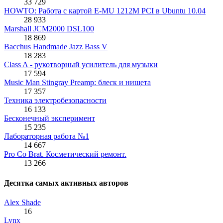
33 729
HOWTO: Работа с картой E-MU 1212M PCI в Ubuntu 10.04
28 933
Marshall JCM2000 DSL100
18 869
Bacchus Handmade Jazz Bass V
18 283
Class A - рукотворный усилитель для музыки
17 594
Music Man Stingray Preamp: блеск и нищета
17 357
Техника электробезопасности
16 133
Бесконечный эксперимент
15 235
Лабораторная работа №1
14 667
Pro Co Brat. Косметический ремонт.
13 266
Десятка самых активных авторов
Alex Shade
16
Lynx