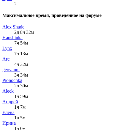
2
Максимальное время, проведенное на форуме
Alex Shade
2д 8ч 32м
Haushinka
7ч 54м
Lynx
7ч 13м
Arc
4ч 32м
geovanni
3ч 34м
Pionochka
2ч 30м
Aleck
1ч 59м
Андрей
1ч 7м
Елена
1ч 5м
Ирина
1ч 0м