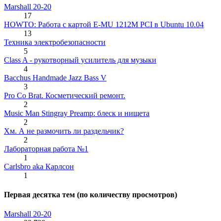
Marshall 20-20
17
HOWTO: Работа с картой E-MU 1212M PCI в Ubuntu 10.04
13
Техника электробезопасности
5
Class A - рукотворный усилитель для музыки
4
Bacchus Handmade Jazz Bass V
3
Pro Co Brat. Косметический ремонт.
2
Music Man Stingray Preamp: блеск и нищета
2
Хм. А не размочить ли раздельчик?
2
Лабораторная работа №1
1
Carlsbro aka Карлсон
1
Первая десятка тем (по количеству просмотров)
Marshall 20-20