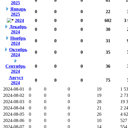
0
0
0
61
1
2025
Январь
0
0
0
22
2025
2024
0
0
0
602
3 
Декабрь
0
0
0
30
2024
Ноябрь
0
0
0
31
2024
Октябрь
0
0
0
35
2024
Сентябрь
0
0
0
36
2024
Август
0
0
0
75
2024
2024-08-01
0
0
0
19
1 5
2024-08-02
0
0
0
19
2 7
2024-08-03
0
0
0
28
19 
2024-08-04
0
0
0
21
2 2
2024-08-05
0
0
0
26
4 6
2024-08-06
0
0
0
10
527
2024-08-07
0
0
0
14
554