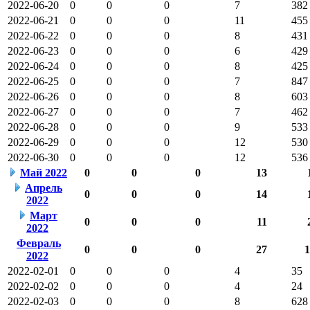
2022-06-20
0
0
0
7
382
2022-06-21
0
0
0
11
455
2022-06-22
0
0
0
8
431
2022-06-23
0
0
0
6
429
2022-06-24
0
0
0
8
425
2022-06-25
0
0
0
7
847
2022-06-26
0
0
0
8
603
2022-06-27
0
0
0
7
462
2022-06-28
0
0
0
9
533
2022-06-29
0
0
0
12
530
2022-06-30
0
0
0
12
536
Май 2022
0
0
0
13
Апрель
0
0
0
14
2022
Март
0
0
0
11
2022
Февраль
0
0
0
27
1
2022
2022-02-01
0
0
0
4
35
2022-02-02
0
0
0
4
24
2022-02-03
0
0
0
8
628