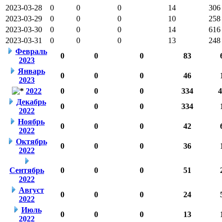
2023-03-28
0
0
0
14
306
2023-03-29
0
0
0
10
258
2023-03-30
0
0
0
14
616
2023-03-31
0
0
0
13
248
Февраль
0
0
0
83
2023
Январь
0
0
0
46
2023
2022
0
0
0
334
4
Декабрь
0
0
0
334
2022
Ноябрь
0
0
0
42
2022
Октябрь
0
0
0
36
2022
Сентябрь
0
0
0
51
2022
Август
0
0
0
24
2022
Июль
0
0
0
13
2022