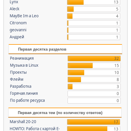
Lynx
13
Aleck
5
MayBe Im a Leo
4
Citronom
1
geovanni
1
Андрей
1
Первая десятка разделов
Реанимация
32
Музыка в Linux
15
Проекты
10
Флейм
8
Разработка
3
Горячая линия
0
По работе ресурса
0
Первая десятка тем (по количеству ответов)
Marshall 20-20
17
HOWTO: Работа с картой E-
13