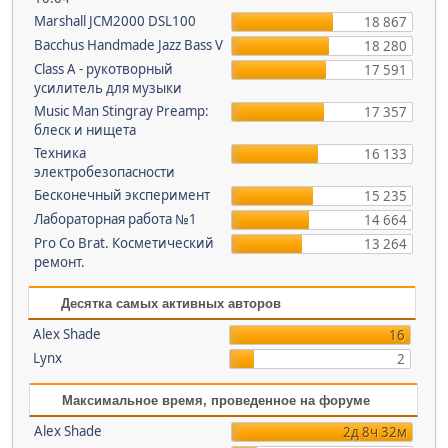
Marshall JCM2000 DSL100
18 867
Bacchus Handmade Jazz Bass V
18 280
Class A - рукотворный
17 591
усилитель для музыки
Music Man Stingray Preamp:
17 357
блеск и нищета
Техника
16 133
электробезопасности
Бесконечный эксперимент
15 235
Лабораторная работа №1
14 664
Pro Co Brat. Косметический
13 264
ремонт.
Десятка самых активных авторов
Alex Shade
16
Lynx
2
Максимальное время, проведенное на форуме
Alex Shade
2д 8ч 32м