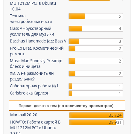
MU 1212M PCI в Ubuntu
10.04
Техника
5
электробезопасности
Class A - рукотворный
4
усилитель для музыки
Bacchus Handmade Jazz Bass V
3
Pro Co Brat. Косметический
2
ремонт.
Music Man Stingray Preamp:
2
блеск и нищета
Хм. А не размочить ли
2
раздельчик?
Лабораторная работа №1
1
Carlsbro aka Карлсон
1
Первая десятка тем (по количеству просмотров)
Marshall 20-20
33 724
HOWTO: Работа с картой E-
28 931
MU 1212M PCI в Ubuntu
10.04