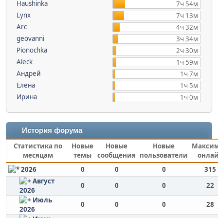
Haushinka
7ч 54м
Lynx
7ч 13м
Arc
4ч 32м
geovanni
3ч 34м
Pionochka
2ч 30м
Aleck
1ч 59м
Андрей
1ч 7м
Елена
1ч 5м
Ирина
1ч 0м
История форума
Статистика по
Новые
Новые
Новые
Макси
месяцам
темы
сообщения
пользователи
онла
2026
0
0
0
315
Август
0
0
0
22
2026
Июль
0
0
0
28
2026