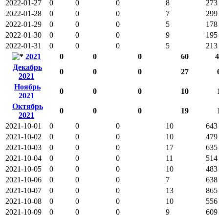
2022-01-27
0
0
0
8
273
2022-01-28
0
0
0
7
299
2022-01-29
0
0
0
5
178
2022-01-30
0
0
0
9
195
2022-01-31
0
0
0
5
213
2021
0
0
0
60
4
Декабрь
0
0
0
27
2021
Ноябрь
0
0
0
10
2021
Октябрь
0
0
0
19
2021
2021-10-01
0
0
0
10
643
2021-10-02
0
0
0
10
479
2021-10-03
0
0
0
17
635
2021-10-04
0
0
0
11
514
2021-10-05
0
0
0
10
483
2021-10-06
0
0
0
7
638
2021-10-07
0
0
0
13
865
2021-10-08
0
0
0
10
556
2021-10-09
0
0
0
9
609