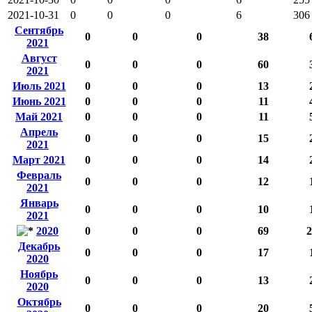
2021-10-31
0
0
0
6
306
Сентябрь
0
0
0
38
2021
Август
0
0
0
60
2021
Июль 2021
0
0
0
13
Июнь 2021
0
0
0
11
Май 2021
0
0
0
11
Апрель
0
0
0
15
2021
Март 2021
0
0
0
14
Февраль
0
0
0
12
2021
Январь
0
0
0
10
2021
2020
0
0
0
69
2
Декабрь
0
0
0
17
2020
Ноябрь
0
0
0
13
2020
Октябрь
0
0
0
20