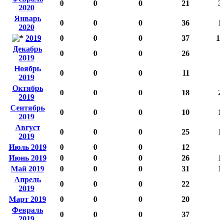
0
0
0
21
2020
Январь
0
0
0
36
2020
2019
0
0
0
37
1
Декабрь
0
0
0
26
2019
Ноябрь
0
0
0
11
2019
Октябрь
0
0
0
18
2019
Сентябрь
0
0
0
10
2019
Август
0
0
0
25
2019
Июль 2019
0
0
0
12
Июнь 2019
0
0
0
26
Май 2019
0
0
0
31
Апрель
0
0
0
22
2019
Март 2019
0
0
0
20
Февраль
0
0
0
37
2019