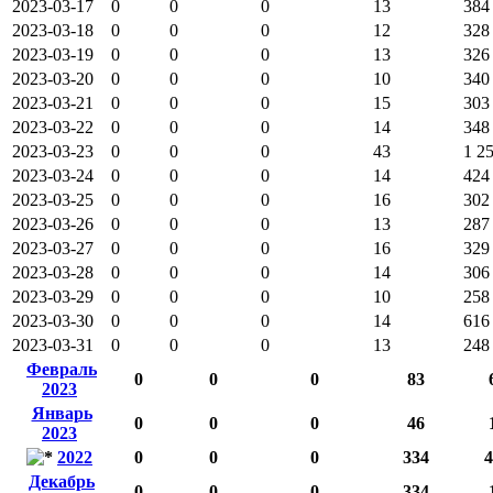
2023-03-17
0
0
0
13
384
2023-03-18
0
0
0
12
328
2023-03-19
0
0
0
13
326
2023-03-20
0
0
0
10
340
2023-03-21
0
0
0
15
303
2023-03-22
0
0
0
14
348
2023-03-23
0
0
0
43
1 2
2023-03-24
0
0
0
14
424
2023-03-25
0
0
0
16
302
2023-03-26
0
0
0
13
287
2023-03-27
0
0
0
16
329
2023-03-28
0
0
0
14
306
2023-03-29
0
0
0
10
258
2023-03-30
0
0
0
14
616
2023-03-31
0
0
0
13
248
Февраль
0
0
0
83
2023
Январь
0
0
0
46
2023
2022
0
0
0
334
4
Декабрь
0
0
0
334