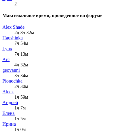
2
Максимальное время, проведенное на форуме
Alex Shade
2д 8ч 32м
Haushinka
7ч 54м
Lynx
7ч 13м
Arc
4ч 32м
geovanni
3ч 34м
Pionochka
2ч 30м
Aleck
1ч 59м
Андрей
1ч 7м
Елена
1ч 5м
Ирина
1ч 0м