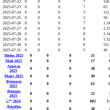
2025-07-22
0
0
0
7
126
2025-07-23
0
0
0
7
65
2025-07-24
0
0
0
5
112
2025-07-25
0
0
0
5
50
2025-07-26
0
0
0
7
1 2
2025-07-27
0
0
0
9
2 2
2025-07-28
0
0
0
8
2 1
2025-07-29
0
0
0
9
1 5
2025-07-30
0
0
0
8
511
2025-07-31
0
0
0
5
49
Июнь 2025
0
0
0
21
Май 2025
0
0
0
17
Апрель
0
0
0
38
1
2025
Март 2025
0
0
0
49
Февраль
0
0
0
61
1
2025
Январь
0
0
0
22
2025
2024
0
0
0
602
3 
Декабрь
0
0
0
30