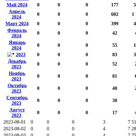
Май 2024
0
0
0
177
5
Апрель
0
0
0
602
1 
2024
Март 2024
0
0
0
399
4
Февраль
0
0
0
42
2024
Январь
0
0
0
55
1
2024
2023
0
0
0
83
3
Декабрь
0
0
0
52
2023
Ноябрь
0
0
0
81
2023
Октябрь
0
0
0
40
2023
Сентябрь
0
0
0
38
2023
Август
0
0
0
17
2023
2023-08-01
0
0
0
3
7 5
2023-08-02
0
0
0
4
7 2
2023-08-03
0
0
0
4
7 7