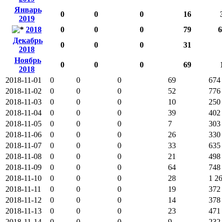
Январь
0
0
0
16
2019
2018
0
0
0
79
6
Декабрь
0
0
0
31
2018
Ноябрь
0
0
0
69
2018
2018-11-01
0
0
0
69
674
2018-11-02
0
0
0
52
776
2018-11-03
0
0
0
10
250
2018-11-04
0
0
0
39
402
2018-11-05
0
0
0
7
303
2018-11-06
0
0
0
26
330
2018-11-07
0
0
0
33
635
2018-11-08
0
0
0
21
498
2018-11-09
0
0
0
64
748
2018-11-10
0
0
0
28
1 2
2018-11-11
0
0
0
19
372
2018-11-12
0
0
0
14
378
2018-11-13
0
0
0
23
471
2018-11-14
0
0
0
9
232