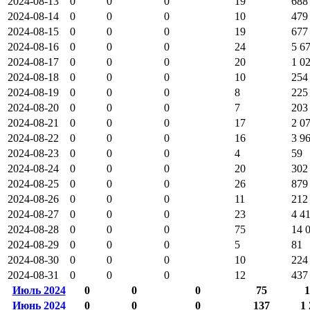
2024-08-13
0
0
0
19
688
2024-08-14
0
0
0
10
479
2024-08-15
0
0
0
19
677
2024-08-16
0
0
0
24
5 6
2024-08-17
0
0
0
20
1 0
2024-08-18
0
0
0
10
254
2024-08-19
0
0
0
8
225
2024-08-20
0
0
0
7
203
2024-08-21
0
0
0
17
2 0
2024-08-22
0
0
0
16
3 9
2024-08-23
0
0
0
4
59
2024-08-24
0
0
0
20
302
2024-08-25
0
0
0
26
879
2024-08-26
0
0
0
11
212
2024-08-27
0
0
0
23
4 4
2024-08-28
0
0
0
75
14 
2024-08-29
0
0
0
5
81
2024-08-30
0
0
0
10
224
2024-08-31
0
0
0
12
437
Июль 2024
0
0
0
75
1
Июнь 2024
0
0
0
137
1 