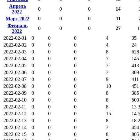
Апрель
0
0
0
14
2022
Март 2022
0
0
0
11
Февраль
0
0
0
27
1
2022
2022-02-01
0
0
0
4
35
2022-02-02
0
0
0
4
24
2022-02-03
0
0
0
8
628
2022-02-04
0
0
0
7
145
2022-02-05
0
0
0
7
413
2022-02-06
0
0
0
7
309
2022-02-07
0
0
0
9
411
2022-02-08
0
0
0
10
451
2022-02-09
0
0
0
8
385
2022-02-10
0
0
0
8
500
2022-02-11
0
0
0
8
13 
2022-02-12
0
0
0
15
14 
2022-02-13
0
0
0
8
18 
2022-02-14
0
0
0
7
454
2022-02-15
0
0
0
8
805