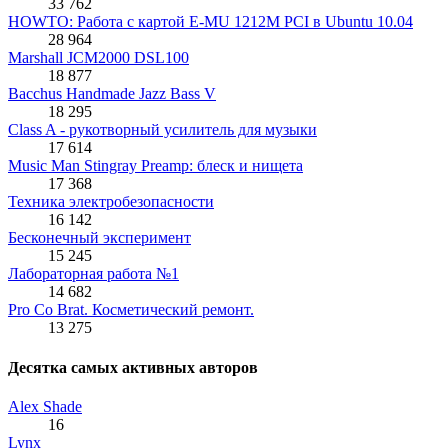
33 762
HOWTO: Работа с картой E-MU 1212M PCI в Ubuntu 10.04
28 964
Marshall JCM2000 DSL100
18 877
Bacchus Handmade Jazz Bass V
18 295
Class A - рукотворный усилитель для музыки
17 614
Music Man Stingray Preamp: блеск и нищета
17 368
Техника электробезопасности
16 142
Бесконечный эксперимент
15 245
Лабораторная работа №1
14 682
Pro Co Brat. Косметический ремонт.
13 275
Десятка самых активных авторов
Alex Shade
16
Lynx