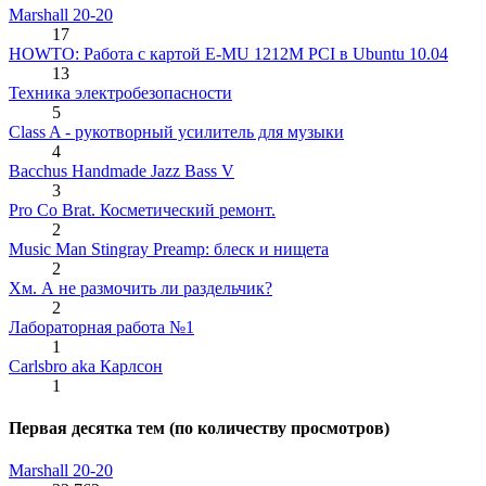
Marshall 20-20
17
HOWTO: Работа с картой E-MU 1212M PCI в Ubuntu 10.04
13
Техника электробезопасности
5
Class A - рукотворный усилитель для музыки
4
Bacchus Handmade Jazz Bass V
3
Pro Co Brat. Косметический ремонт.
2
Music Man Stingray Preamp: блеск и нищета
2
Хм. А не размочить ли раздельчик?
2
Лабораторная работа №1
1
Carlsbro aka Карлсон
1
Первая десятка тем (по количеству просмотров)
Marshall 20-20