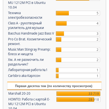
MU 1212M PCI в Ubuntu
10.04
Техника
5
электробезопасности
Class A - рукотворный
4
усилитель для музыки
Bacchus Handmade Jazz Bass V
3
Pro Co Brat. Косметический
2
ремонт.
Music Man Stingray Preamp:
2
блеск и нищета
Хм. А не размочить ли
2
раздельчик?
Лабораторная работа №1
1
Carlsbro aka Карлсон
1
Первая десятка тем (по количеству просмотров)
Marshall 20-20
33 719
HOWTO: Работа с картой E-
28 918
MU 1212M PCI в Ubuntu
10.04