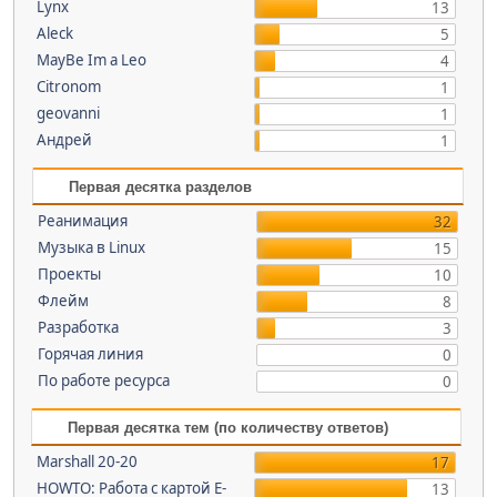
Lynx
13
Aleck
5
MayBe Im a Leo
4
Citronom
1
geovanni
1
Андрей
1
Первая десятка разделов
Реанимация
32
Музыка в Linux
15
Проекты
10
Флейм
8
Разработка
3
Горячая линия
0
По работе ресурса
0
Первая десятка тем (по количеству ответов)
Marshall 20-20
17
HOWTO: Работа с картой E-
13