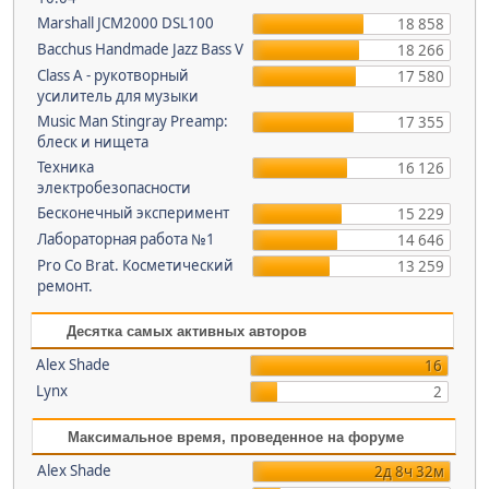
Marshall JCM2000 DSL100
18 858
Bacchus Handmade Jazz Bass V
18 266
Class A - рукотворный
17 580
усилитель для музыки
Music Man Stingray Preamp:
17 355
блеск и нищета
Техника
16 126
электробезопасности
Бесконечный эксперимент
15 229
Лабораторная работа №1
14 646
Pro Co Brat. Косметический
13 259
ремонт.
Десятка самых активных авторов
Alex Shade
16
Lynx
2
Максимальное время, проведенное на форуме
Alex Shade
2д 8ч 32м