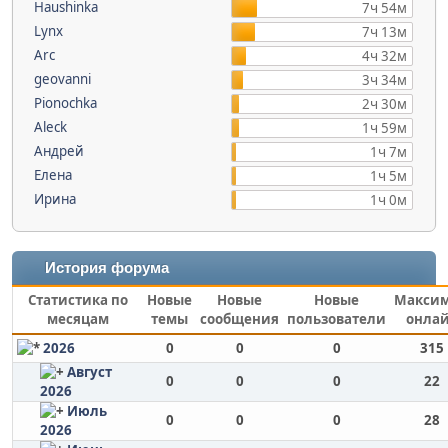
Haushinka
7ч 54м
Lynx
7ч 13м
Arc
4ч 32м
geovanni
3ч 34м
Pionochka
2ч 30м
Aleck
1ч 59м
Андрей
1ч 7м
Елена
1ч 5м
Ирина
1ч 0м
История форума
Статистика по
Новые
Новые
Новые
Макси
месяцам
темы
сообщения
пользователи
онла
2026
0
0
0
315
Август
0
0
0
22
2026
Июль
0
0
0
28
2026