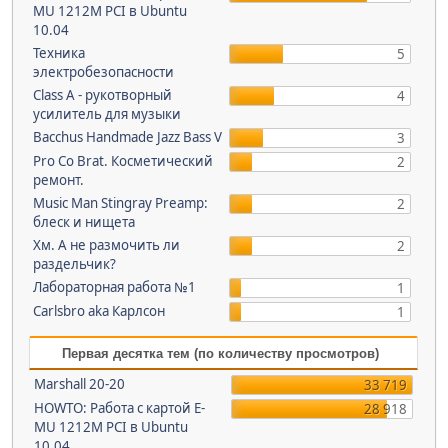
MU 1212M PCI в Ubuntu
10.04
Техника
5
электробезопасности
Class A - рукотворный
4
усилитель для музыки
Bacchus Handmade Jazz Bass V
3
Pro Co Brat. Косметический
2
ремонт.
Music Man Stingray Preamp:
2
блеск и нищета
Хм. А не размочить ли
2
раздельчик?
Лабораторная работа №1
1
Carlsbro aka Карлсон
1
Первая десятка тем (по количеству просмотров)
Marshall 20-20
33 719
HOWTO: Работа с картой E-
28 918
MU 1212M PCI в Ubuntu
10.04