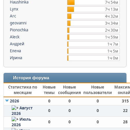
Haushinka
7ч 54м
Lynx
7ч 13м
Arc
4ч 32м
geovanni
3ч 34м
Pionochka
2ч 30м
Aleck
1ч 59м
Андрей
1ч 7м
Елена
1ч 5м
Ирина
1ч 0м
История форума
Статистика по
Новые
Новые
Новые
Макси
месяцам
темы
сообщения
пользователи
онла
2026
0
0
0
315
Август
0
0
0
22
2026
Июль
0
0
0
28
2026