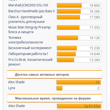
Marshall JCM2000 DSL100
18 860
Bacchus Handmade Jazz Bass V
18 266
Class A - рукотворный
17 580
усилитель для музыки
Music Man Stingray Preamp:
17 355
блеск и нищета
Техника
16 126
электробезопасности
Бесконечный эксперимент
15 230
Лабораторная работа №1
14 649
Pro Co Brat. Косметический
13 260
ремонт.
Десятка самых активных авторов
Alex Shade
16
Lynx
2
Максимальное время, проведенное на форуме
Alex Shade
2д 8ч 32м