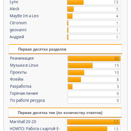
Lynx
13
Aleck
5
MayBe Im a Leo
4
Citronom
1
geovanni
1
Андрей
1
Первая десятка разделов
Реанимация
32
Музыка в Linux
15
Проекты
10
Флейм
8
Разработка
3
Горячая линия
0
По работе ресурса
0
Первая десятка тем (по количеству ответов)
Marshall 20-20
17
HOWTO: Работа с картой E-
13