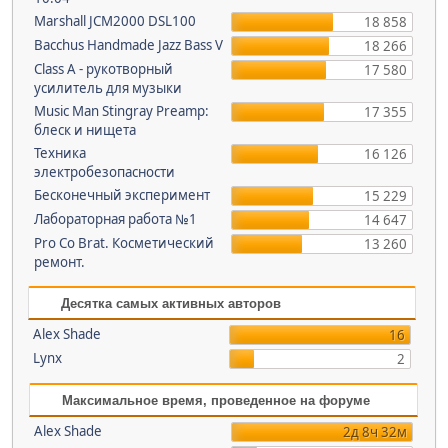
Marshall JCM2000 DSL100
18 858
Bacchus Handmade Jazz Bass V
18 266
Class A - рукотворный
17 580
усилитель для музыки
Music Man Stingray Preamp:
17 355
блеск и нищета
Техника
16 126
электробезопасности
Бесконечный эксперимент
15 229
Лабораторная работа №1
14 647
Pro Co Brat. Косметический
13 260
ремонт.
Десятка самых активных авторов
Alex Shade
16
Lynx
2
Максимальное время, проведенное на форуме
Alex Shade
2д 8ч 32м