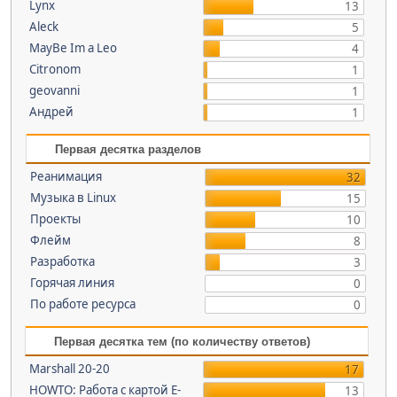
Lynx
13
Aleck
5
MayBe Im a Leo
4
Citronom
1
geovanni
1
Андрей
1
Первая десятка разделов
Реанимация
32
Музыка в Linux
15
Проекты
10
Флейм
8
Разработка
3
Горячая линия
0
По работе ресурса
0
Первая десятка тем (по количеству ответов)
Marshall 20-20
17
HOWTO: Работа с картой E-
13