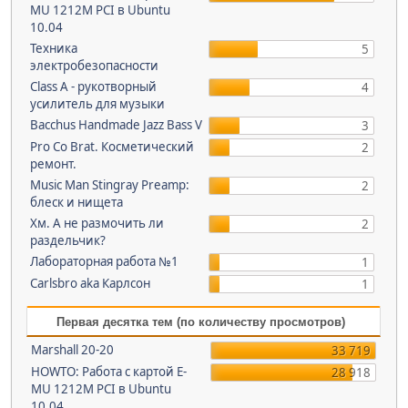
MU 1212M PCI в Ubuntu
10.04
Техника
5
электробезопасности
Class A - рукотворный
4
усилитель для музыки
Bacchus Handmade Jazz Bass V
3
Pro Co Brat. Косметический
2
ремонт.
Music Man Stingray Preamp:
2
блеск и нищета
Хм. А не размочить ли
2
раздельчик?
Лабораторная работа №1
1
Carlsbro aka Карлсон
1
Первая десятка тем (по количеству просмотров)
Marshall 20-20
33 719
HOWTO: Работа с картой E-
28 918
MU 1212M PCI в Ubuntu
10.04