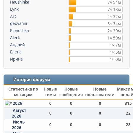
Haushinka
7ч 54м
Lynx
7ч 13м
Arc
4ч 32м
geovanni
3ч 34м
Pionochka
2ч 30м
Aleck
1ч 59м
Андрей
1ч 7м
Елена
1ч 5м
Ирина
1ч 0м
История форума
Статистика по
Новые
Новые
Новые
Макси
месяцам
темы
сообщения
пользователи
онла
2026
0
0
0
315
Август
0
0
0
22
2026
Июль
0
0
0
28
2026