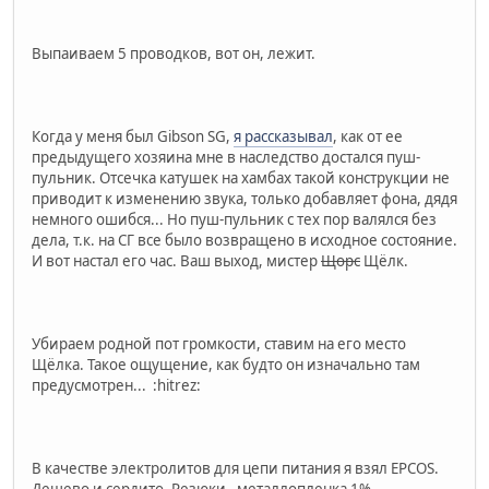
Выпаиваем 5 проводков, вот он, лежит.
Когда у меня был Gibson SG,
я рассказывал
, как от ее
предыдущего хозяина мне в наследство достался пуш-
пульник. Отсечка катушек на хамбах такой конструкции не
приводит к изменению звука, только добавляет фона, дядя
немного ошибся... Но пуш-пульник с тех пор валялся без
дела, т.к. на СГ все было возвращено в исходное состояние.
И вот настал его час. Ваш выход, мистер
Щорс
Щёлк.
Убираем родной пот громкости, ставим на его место
Щёлка. Такое ощущение, как будто он изначально там
предусмотрен... :hitrez:
В качестве электролитов для цепи питания я взял EPCOS.