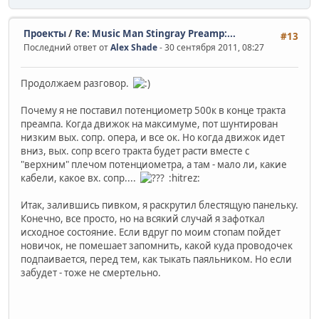
Проекты
/
Re: Music Man Stingray Preamp:...
#13
Последний ответ от
Alex Shade
- 30 сентября 2011, 08:27
Продолжаем разговор.
Почему я не поставил потенциометр 500к в конце тракта
преампа. Когда движок на максимуме, пот шунтирован
низким вых. сопр. опера, и все ок. Но когда движок идет
вниз, вых. сопр всего тракта будет расти вместе с
"верхним" плечом потенциометра, а там - мало ли, какие
кабели, какое вх. сопр....
:hitrez:
Итак, залившись пивком, я раскрутил блестящую панельку.
Конечно, все просто, но на всякий случай я зафоткал
исходное состояние. Если вдруг по моим стопам пойдет
новичок, не помешает запомнить, какой куда проводочек
подпаивается, перед тем, как тыкать паяльником. Но если
забудет - тоже не смертельно.