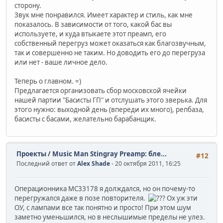
сторону.
Звук мне понравился. Имеет характер и стиль, как мне
показалось. В зависимости от того, какой бас вы
используете, и куда втыкаете этот преамп, его
собственный перегруз может оказаться как благозвучным,
так и совершенно не таким. Но доводить его до перегруза
или нет - ваше личное дело.
Теперь о главном. =)
Предлагается организовать сбор московской ячейки
нашей партии "Басисты ГП" и отслушать этого зверька. Для
этого нужно: выходной день (впереди их много), репбаза,
басисты с басами, желательно барабанщик.
Проекты
/
Music Man Stingray Preamp: бле...
#12
Последний ответ от
Alex Shade
- 20 октября 2011, 16:25
Операционника МС33178 я долждался, но он почему-то
перегружался даже в позе повторителя.
Ох уж эти
ОУ, с лампами все так понятно и просто! При этом шум
заметно уменьшился, но в неслышимые пределы не улез.