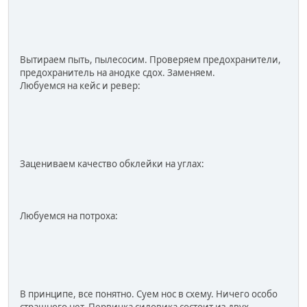
Вытираем пыть, пылесосим. Проверяем предохранители,
предохранитель на анодке сдох. Заменяем.
Любуемся на кейс и ревер:
Зацениваем качество обклейки на углах:
Любуемся на потроха:
В принципе, все понятно. Суем нос в схему. Ничего особо
страшного нет. Первичка силовика состоит из двух