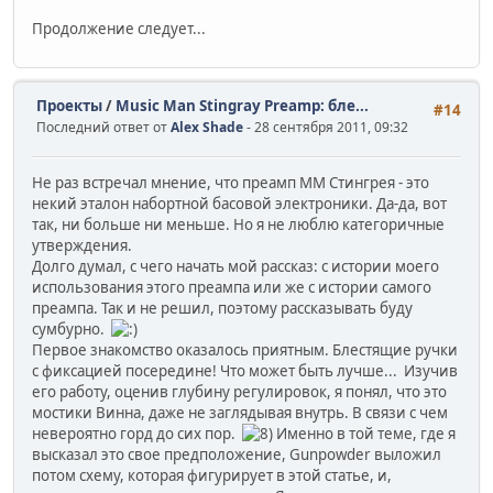
Продолжение следует...
Проекты
/
Music Man Stingray Preamp: бле...
#14
Последний ответ от
Alex Shade
- 28 сентября 2011, 09:32
Не раз встречал мнение, что преамп ММ Стингрея - это
некий эталон набортной басовой электроники. Да-да, вот
так, ни больше ни меньше. Но я не люблю категоричные
утверждения.
Долго думал, с чего начать мой рассказ: с истории моего
использования этого преампа или же с истории самого
преампа. Так и не решил, поэтому рассказывать буду
сумбурно.
Первое знакомство оказалось приятным. Блестящие ручки
с фиксацией посередине! Что может быть лучше... Изучив
его работу, оценив глубину регулировок, я понял, что это
мостики Винна, даже не заглядывая внутрь. В связи с чем
невероятно горд до сих пор.
Именно в той теме, где я
высказал это свое предположение, Gunpowder выложил
потом схему, которая фигурирует в этой статье, и,