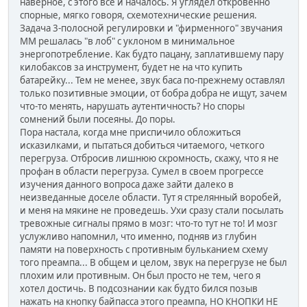
наверное, с этого все и началось. Я углядел откровенно
спорные, мягко говоря, схемотехнические решения.
Задача 3-полосной регулировки и "фирменного" звучания
ММ решалась "в лоб" с уклоном в минимальное
энергопотребление. Как будто пацану, заплатившему пару
килобаксов за инструмент, будет не на что купить
батарейку... Тем не менее, звук баса по-прежнему оставлял
только позитивные эмоции, от бобра добра не ищут, зачем
что-то менять, нарушать аутентичность? Но споры
сомнений были посеяны. До поры.
Пора настала, когда мне приспичило обложиться
исказилками, и пытаться добиться читаемого, четкого
перегруза. Отбросив лишнюю скромность, скажу, что я не
профан в области перегруза. Сумел в своем прогрессе
изучения данного вопроса даже зайти далеко в
неизведанные доселе области. Тут я стрелянный воробей,
и меня на мякине не проведешь. Ухи сразу стали посылать
тревожные сигналы прямо в мозг: что-то тут не то! И мозг
услужливо напомнил, что именно, подняв из глубин
памяти на поверхность с противным бульканием схему
того преампа... В общем и целом, звук на перегрузе не был
плохим или противным. Он был просто не тем, чего я
хотел достичь. В подсознании как будто бился позыв
нажать на кнопку байпасса этого преампа, НО КНОПКИ НЕ