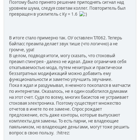
Поэтому было принято решение приподнять сигнал над
уровнем шума, следуя советам коллег. Повторитель был
превращен в усилитель с Ку = 1.6
В итоге стало примерно так. ОУ оставлен ТЛ062. Теперь
байпасс преампа делает звук тише (что логично) а не
громче, ура!
В целом, подводя итоги, могу сказать, что стоковый
преамп стингрея - далеко не идеал. Даже ограничив себя
откатываемостью мода, путем нехитрых и практически
беззатратных модификаций можно добавить ему
функциональности и заметно улучшить звучание.
Пока я ждал и раздумывал, я немного покопался в матчасти
по интернетам. Оказалось, не я один озаботился думками
на этот счет. Судя по всему, многих басистов не устраивает
стоковая электроника. Поэтому существует множество
отчетов в инете по ее замене. Спрос рождает
предложение, есть даже конторы, которые выпускают
комплекты для замены. То есть парни, не владеющие
паяльником, но владеющие деньгами, могут тоже решить
вопрос в свою пользу. :hitrez: