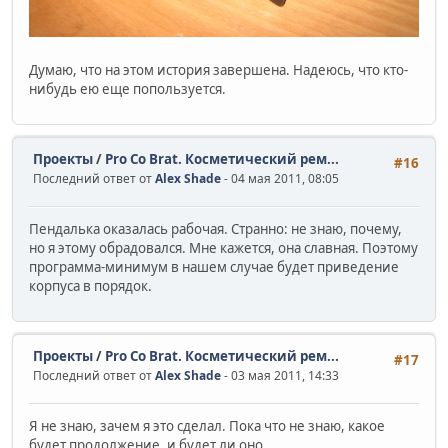
Думаю, что на этом история завершена. Надеюсь, что кто-
нибудь ею еще попользуется.
Проекты
/
Pro Co Brat. Косметический рем...
#16
Последний ответ от
Alex Shade
- 04 мая 2011, 08:05
Пендалька оказалась рабочая. Странно: не знаю, почему,
но я этому обрадовался. Мне кажется, она славная. Поэтому
программа-минимум в нашем случае будет приведение
корпуса в порядок.
Проекты
/
Pro Co Brat. Косметический рем...
#17
Последний ответ от
Alex Shade
- 03 мая 2011, 14:33
Я не знаю, зачем я это сделал. Пока что не знаю, какое
будет продолжение, и будет ли оно.