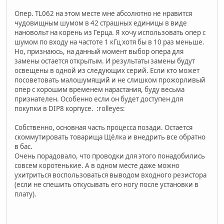
Опер. TL062 на этом месте мне абсолютно не нравится
чудовищным шумом в 42 страшных единицы в виде
нановольт на корень из Герца. Я хочу использовать опер с
шумом по входу на частоте 1 кГц хотя бы в 10 раз меньше.
Но, признаюсь, на данный момент выбор опера для
замены остается открытым. И результаты замены будут
освещены в одной из следующих серий. Если кто может
посоветовать малошумящий и не слишком прожорливый
опер с хорошим временем нарастания, буду весьма
признателен. Особенно если он будет доступен для
покупки в DIP8 корпусе. :rolleyes:
Собственно, основная часть процесса позади. Остается
скоммутировать товарища Щёлка и внедрить все обратно
в бас.
Очень порадовало, что проводки для этого понадобились
совсем коротенькие. А в одном месте даже можно
ухитриться воспользоваться выводом входного резистора
(если не спешить откусывать его ногу после установки в
плату).