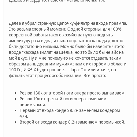
Дешево и сердито. Резюки - металлопленка 1%.
Далее я убрал странную цепочку-фильтр на входе преампа.
Это весьма спорный момент. С одной стороны, для 100%
корректной работы такого хозяйства нужно поднять
амплитуду раза в два, и вых. сопр. такого каскада должно
быть достаточно низким. Можно было бы навесить что-то
вроде "каскада Тилля" на Щёлка, но это было бы не айс на
мой вкус. Ну и мне почему-то не хочется отдавать таким
образом дань древним мужикмэнам с их горбом в области
100 Гц. И ФЧХ будет ровнее... :lupa: Так или иначе, но
фоткать этот процесс особо незачем. Все просто:
Резюк 130к от второй ноги опера просто выпаиваем.
Резюк 10к от третьей ноги опера заменяем
перемычкой.
Первый от входа кондер 8.2н заменяем кондером
47н.
Второй от входа кондер 8.2н заменяем перемычкой.