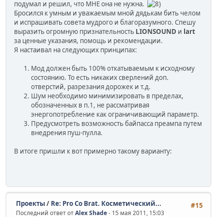
подумал и решил, что МНЕ она не нужна.
Бросился к умным и уважаемым мной дядькам бить челом
и испрашивать совета мудрого и благоразумного. Спешу
выразить огромную признательность
LIONSOUND
и
lart
за ценные указания, помощь и рекомендации.
Я настаивал на следующих принципах:
Мод должен быть 100% откатываемым к исходному
состоянию. То есть никаких сверлений доп.
отверстий, разрезания дорожек и т.д.
Шум необходимо минимизировать в пределах,
обозначенных в п.1, не рассматривая
энергопотребление как ограничивающий параметр.
Предусмотреть возможность байпасса преампа путем
внедрения пуш-пулла.
В итоге пришли к вот примерно такому варианту:
Проекты
/
Re: Pro Co Brat. Косметический...
#15
Последний ответ от
Alex Shade
- 15 мая 2011, 15:03