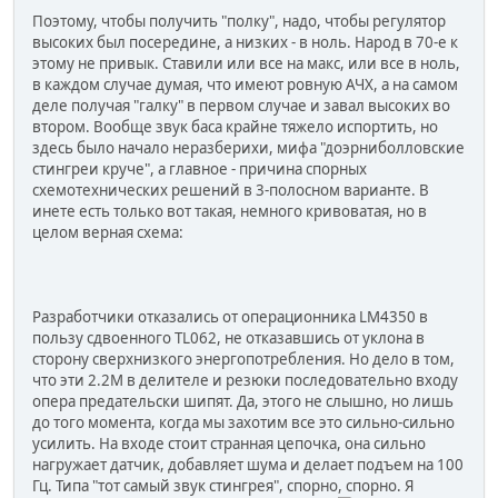
Поэтому, чтобы получить "полку", надо, чтобы регулятор
высоких был посередине, а низких - в ноль. Народ в 70-е к
этому не привык. Ставили или все на макс, или все в ноль,
в каждом случае думая, что имеют ровную АЧХ, а на самом
деле получая "галку" в первом случае и завал высоких во
втором. Вообще звук баса крайне тяжело испортить, но
здесь было начало неразберихи, мифа "доэрниболловские
стингреи круче", а главное - причина спорных
схемотехнических решений в 3-полосном варианте. В
инете есть только вот такая, немного кривоватая, но в
целом верная схема:
Разработчики отказались от операционника LM4350 в
пользу сдвоенного TL062, не отказавшись от уклона в
сторону сверхнизкого энергопотребления. Но дело в том,
что эти 2.2М в делителе и резюки последовательно входу
опера предательски шипят. Да, этого не слышно, но лишь
до того момента, когда мы захотим все это сильно-сильно
усилить. На входе стоит странная цепочка, она сильно
нагружает датчик, добавляет шума и делает подъем на 100
Гц. Типа "тот самый звук стингрея", спорно, спорно. Я