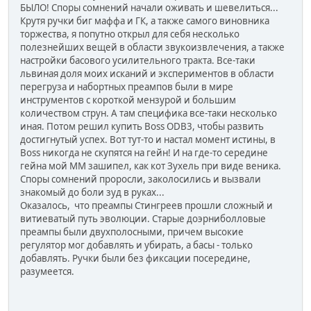
БЫЛО! Споры сомнений начали оживать и шевелиться...
Крутя ручки биг маффа и ГК, а также самого виновника
торжества, я попутно открыл для себя несколько
полезнейших вещей в области звукоизвлечения, а также
настройки басового усилительного тракта. Все-таки
львиная доля моих исканий и экспериментов в области
перегруза и набортных преампов были в мире
инструментов с короткой мензурой и большим
количеством струн. А там специфика все-таки несколько
иная. Потом решил купить Boss ODB3, чтобы развить
достигнутый успех. Вот тут-то и настал момент истины, в
Boss никогда не скупятся на гейн! И на где-то середине
гейна мой ММ зашипел, как кот Зухель при виде веника.
Споры сомнений проросли, заколосились и вызвали
знакомый до боли зуд в руках...
Оказалось, что преампы Стингреев прошли сложный и
витиеватый путь эволюции. Старые доэрниболловые
преампы были двухполосными, причем высокие
регулятор мог добавлять и убирать, а басы - только
добавлять. Ручки были без фиксации посередине,
разумеется.