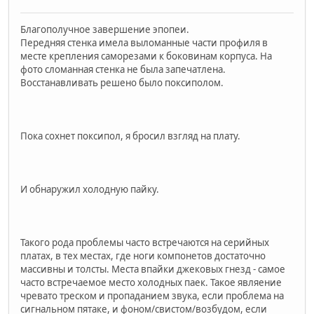
Благополучное завершение эпопеи.
Передняя стенка имела выломанные части профиля в
месте крепления саморезами к боковинам корпуса. На
фото сломанная стенка не была запечатлена.
Восстанавливать решено было поксиполом.
Пока сохнет поксипол, я бросил взгляд на плату.
И обнаружил холодную пайку.
Такого рода проблемы часто встречаются на серийных
платах, в тех местах, где ноги компонетов достаточно
массивны и толсты. Места впайки джековых гнезд - самое
часто встречаемое место холодных паек. Такое являение
чревато треском и пропаданием звука, если проблема на
сигнальном пятаке, и фоном/свистом/возбудом, если