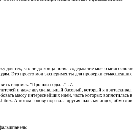
ку для тех, кто не до конца понял содержание моего многословно
дям. Это просто мои эксперименты для проверки сумасшедших и
ить надпись: "Прошли годы..." :7:
илителей и даже двухканальный басовый, который я притаскивал 
робовать массу интереснейших идей, часть которых воплотилась 
 :hitrez: А потом голову поразила другая шальная индея, обмозг
 фальшпанель: