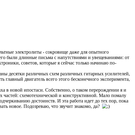
ольтные электролиты - сокровище даже для опытного
всего были длинные письма с напутствиями и увещеваниями: от
троники, советов, которые я сейчас только начинаю по-
обраны десятки различных схем различных гитарных усилителей,
сть главный двигатель всего этого бесконечного эксперимента,
раха в новой ипостаси. Собственно, о таком перерождении я и
двух частей: схемотехнической и конструктивной. Мало помалу
одчеркиванию достоинств. И эта работа идет до тех пор, пока
вать новое. Подозреваю, что звучит знакомо, да?