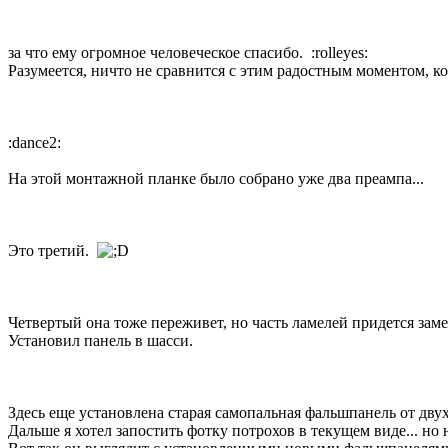
за что ему огромное человеческое спасибо. :rolleyes:
Разумеется, ничто не сравнится с этим радостным моментом, ко
:dance2:
На этой монтажной планке было собрано уже два преампа...
Это третий.
Четвертый она тоже переживет, но часть ламелей придется зам
Установил панель в шасси.
Здесь еще установлена старая самопальная фальшпанель от двух
Дальше я хотел запостить фотку потрохов в текущем виде... н