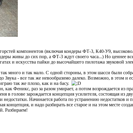
у горстей компонентов (включая кондеры ФТ-3, К40-У9, высоков
ндеры живы до сих пор, а ФТ-3 ждут своего часа...) Но ценнее 
атах и искусства пайки до высочайшего пилотажа звуковой элек
ано так много и так мало. С одной стороны, в этом шасси были с
 Звука - все так же невообразимо далеко. Возможно, в этом и е
играю так же плохо, как и на басу.
он, как Феникс, раз за разом умирает, а потом возрождается из п
у меня в голове зарождается концепция усилителя, состоящая из 
 и недостатки. Начинается работа по устранению недостатков и п
я концепция, и надо разбирать все старое и на этом месте созда
й. Разбираем!