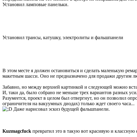
Установил ламповые панельки.
Установил трансы, катушку, электролиты и фальшпанели
В этом месте я должен остановиться и сделать маленькую ремар
макетным шасси. Оно не предназначено для продажи другим лю
Забавно, но между верхней картинкой и следующей можно встав
И, таки да, было собрано не меньше трех вариантов разных ус
Разумеется, проект в целом был отвергнут, но он позволил оп
ограничителя на вакуумных диодах) только ждет своего часа...
Даже нарисовал эскиз будущей фальшпанели.
Kuzmagcfuck
превратил это в такую вот красивую и классную