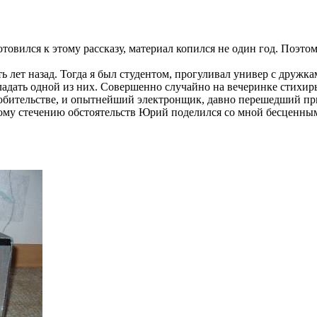
отовился к этому рассказу, материал копился не один год. Поэто
сять лет назад. Тогда я был студентом, прогуливал универ с дру
ладать одной из них. Совершенно случайно на вечеринке стихи
юбительстве, и опытнейший электронщик, давно перешедший пр
у стечению обстоятельств Юрий поделился со мной бесценными с