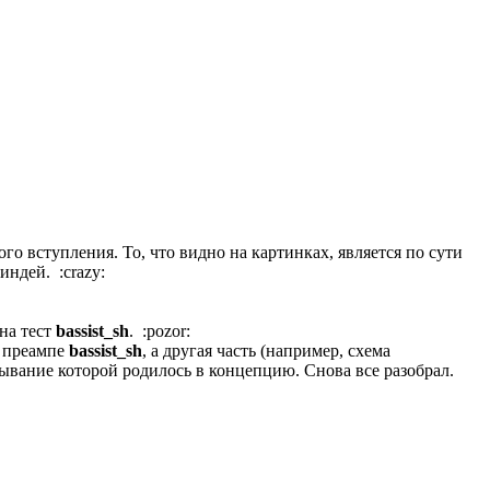
го вступления. То, что видно на картинках, является по сути
ндей. :crazy:
на тест
bassist_sh
. :pozor:
в преампе
bassist_sh
, а другая часть (например, схема
овывание которой родилось в концепцию. Снова все разобрал.