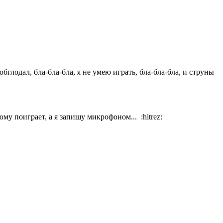
обглодал, бла-бла-бла, я не умею играть, бла-бла-бла, и струны
му поиграет, а я запишу микрофоном... :hitrez: