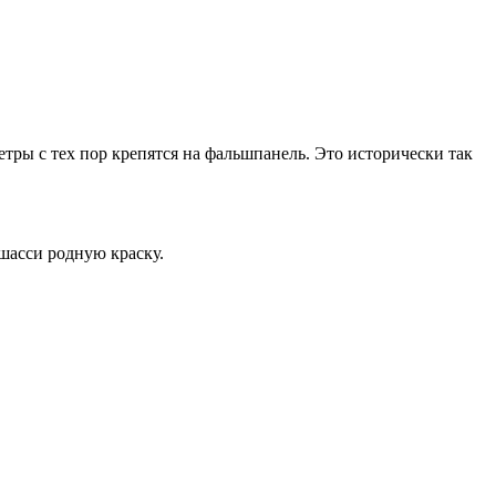
тры с тех пор крепятся на фальшпанель. Это исторически так
шасси родную краску.