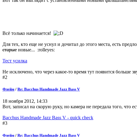
Вот так он выглядит с установленными новыми фальшпанелям
Всё только начинается!
Для тех, кто еще не уснул и дочитал до этого места, есть предл
старые
новые... :rolleyes:
Тест усилка
Не исключено, что через какое-то время тут появится больше зв
#2
Флейм
/
Re: Bacchus Handmade Jazz Bass V
18 ноября 2012, 14:33
Вот, записал на скорую руку, но камера не передала того, что е
Bacchus Handmade Jazz Bass V - quick check
#3
Флейм
/
Re: Bacchus Handmade Jazz Bass V