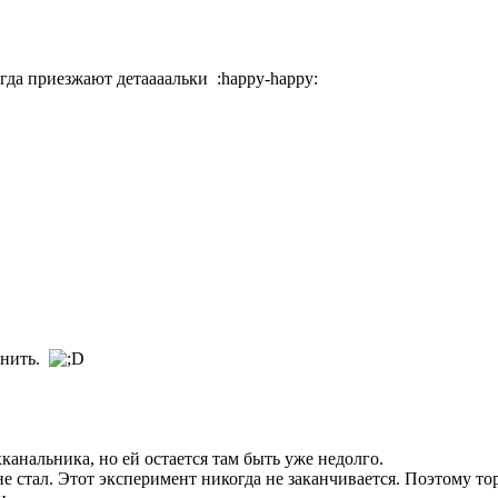
гда приезжают детаааальки :happy-happy:
енить.
канальника, но ей остается там быть уже недолго.
о не стал. Этот эксперимент никогда не заканчивается. Поэтому