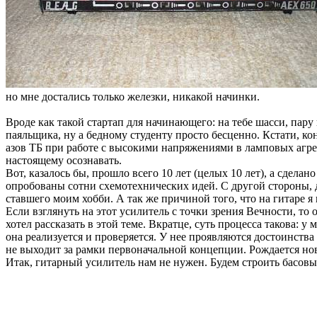
но мне достались только железки, никакой начинки.
Вроде как такой стартап для начинающего: на тебе шасси, пар
паяльщика, ну а бедному студенту просто бесценно. Кстати, ко
азов ТБ при работе с высокими напряжениями в ламповых агрег
настоящему осознавать.
Вот, казалось бы, прошло всего 10 лет (целых 10 лет), а сдел
опробованы сотни схемотехнических идей. С другой стороны, до
ставшего моим хобби. А так же причиной того, что на гитаре я 
Если взглянуть на этот усилитель с точки зрения Вечности, то 
хотел рассказать в этой теме. Вкратце, суть процесса такова: 
она реализуется и проверяется. У нее проявляются достоинства
не выходит за рамки первоначальной концепции. Рождается нова
Итак, гитарный усилитель нам не нужен. Будем строить басовы