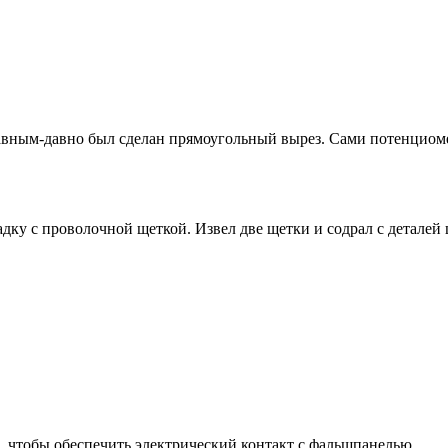
давным-давно был сделан прямоугольный вырез. Сами потенциоме
дку с проволочной щеткой. Извел две щетки и содрал с деталей 
о, чтобы обеспечить электрический контакт с фальшпанелью.