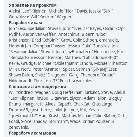
Управление проектом
Aleksi "Lex" Kilpinen, Michele "Illori" Davis, Jessica "Suki"
González и Will "Kindred" Wagner.
Разработчикам
Jon "Sesquipedalian" Stovell, John "live627" Rayes, Oscar "Ozp"
Rydhé, Aaron van Geffen, Antechinus, Bjoern "Bloc"
Kristiansen, Brad "IchBin™" Grow, Colin Schoen, emanuele,
Hendrik Jan "Compuart" Visser, Jessica "Suki" González, Jon
"Sesquipedalian" Stovell, Juan "JayBachatero" Hernandez, Karl
"RegularExpression" Benson, Matthew "Labradoodle-360"
Kerle, Grudge, Michael "Oldiesmann" Eshom, Michael "Thantos"
Miller, Norv, Peter "Arantor" Spicer, Selman "[SiNaN]" Eser,
Shawn Bulen, Shitiz "Dragooon" Garg, Theodore "Orstio"
Hildebrandt, Thorsten "TE" Eurich и winrules.
Специалистам поддержки
Will "Kindred" Wagner, Doug Heffernan, lurkalot, Steve, Aleksi
"Lex" Kilpinen, br360, GigaWatt, ziycon, Adam Tallon, Bigguy,
Bruno "margarett" Alves, CapadY, ChalkCat, Chas Large,
Duncan85, gbsothere, JimM, Justyne, Kat, Kevin
"greyknight17" Hou, Krash, Mashby, Michael Colin Blaber, Old
Fossil, S-Ace, shadav, Storman™, Wade "sησω" Poulsen и
xenovanis.
Разработчикам модов