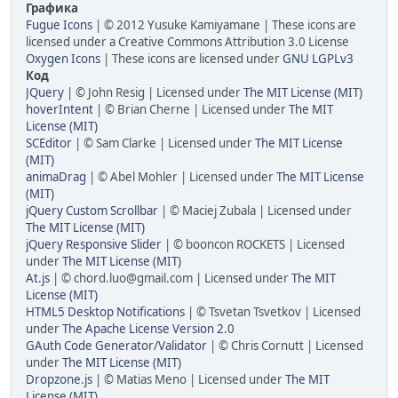
Графика
Fugue Icons
| © 2012 Yusuke Kamiyamane | These icons are
licensed under a Creative Commons Attribution 3.0 License
Oxygen Icons
| These icons are licensed under
GNU LGPLv3
Код
JQuery
| © John Resig | Licensed under
The MIT License (MIT)
hoverIntent
| © Brian Cherne | Licensed under
The MIT
License (MIT)
SCEditor
| © Sam Clarke | Licensed under
The MIT License
(MIT)
animaDrag
| © Abel Mohler | Licensed under
The MIT License
(MIT)
jQuery Custom Scrollbar
| © Maciej Zubala | Licensed under
The MIT License (MIT)
jQuery Responsive Slider
| © booncon ROCKETS | Licensed
under
The MIT License (MIT)
At.js
| © chord.luo@gmail.com | Licensed under
The MIT
License (MIT)
HTML5 Desktop Notifications
| © Tsvetan Tsvetkov | Licensed
under
The Apache License Version 2.0
GAuth Code Generator/Validator
| © Chris Cornutt | Licensed
under
The MIT License (MIT)
Dropzone.js
| © Matias Meno | Licensed under
The MIT
License (MIT)