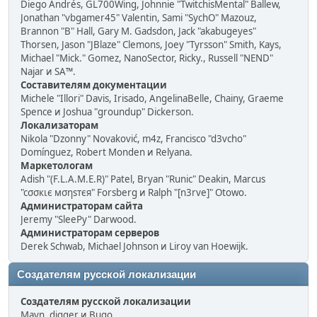
Diego Andrés, GL700Wing, Johnnie "TwitchisMental" Ballew,
Jonathan "vbgamer45" Valentin, Sami "SychO" Mazouz,
Brannon "B" Hall, Gary M. Gadsdon, Jack "akabugeyes"
Thorsen, Jason "JBlaze" Clemons, Joey "Tyrsson" Smith, Kays,
Michael "Mick." Gomez, NanoSector, Ricky., Russell "NEND"
Najar и SA™.
Составителям документации
Michele "Illori" Davis, Irisado, AngelinaBelle, Chainy, Graeme
Spence и Joshua "groundup" Dickerson.
Локализаторам
Nikola "Dzonny" Novaković, m4z, Francisco "d3vcho"
Domínguez, Robert Monden и Relyana.
Маркетологам
Adish "(F.L.A.M.E.R)" Patel, Bryan "Runic" Deakin, Marcus
"cσσкιє мσηѕтєя" Forsberg и Ralph "[n3rve]" Otowo.
Администраторам сайта
Jeremy "SleePy" Darwood.
Администраторам серверов
Derek Schwab, Michael Johnson и Liroy van Hoewijk.
Создателям русской локализации
Создателям русской локализации
Mavn, digger и Bugo.