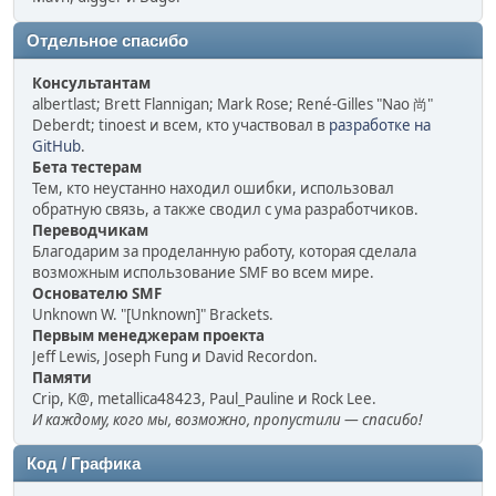
Отдельное спасибо
Консультантам
albertlast; Brett Flannigan; Mark Rose; René-Gilles "Nao 尚"
Deberdt; tinoest и всем, кто участвовал в
разработке на
GitHub
.
Бета тестерам
Тем, кто неустанно находил ошибки, использовал
обратную связь, а также сводил с ума разработчиков.
Переводчикам
Благодарим за проделанную работу, которая сделала
возможным использование SMF во всем мире.
Основателю SMF
Unknown W. "[Unknown]" Brackets.
Первым менеджерам проекта
Jeff Lewis, Joseph Fung и David Recordon.
Памяти
Crip, K@, metallica48423, Paul_Pauline и Rock Lee.
И каждому, кого мы, возможно, пропустили — спасибо!
Код / Графика