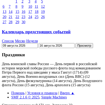
1
2
3
4
5
6
7
8
9
10
11
12
13
14
15
16
17
18
19
20
21
22
23
24
25
26
27
28
29
30
Календарь предстоящих событий
Список
Месяц
Неделя
Праздники
День воинской славы России — День первой в российской
истории морской победы русского флота под командованием
Петра Первого над шведами у мыса Гангут (1714) (09
августа), День Военно-воздушных сил (День ВВС) (12
августа), День физкультурника (14 августа), День Воздушного
флота России (15 августа), День археолога (15 августа)
Помощь
|
Условия и правила
|
Вверх ▲
SMF 2.1.6 © 2025
,
Simple Machines