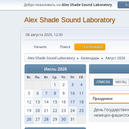
Добро пожаловать на
Alex Shade Sound Laboratory
.
В
Alex Shade Sound Laboratory
08 августа 2026, 12:30
Начало
Поиск
Календарь
Alex Shade Sound Laboratory
Календарь
Август 2026
►
►
Июль 2026
Вс.
Пн.
Вт.
Ср.
Чт.
Пт.
Сб.
СПИСОК
МЕСЯЦ
1
2
3
4
5
6
7
8
9
10
11
Праздники
12
13
14
15
16
17
18
День Государствен
19
20
21
22
23
24
25
немецко-фашистских
26
27
28
29
30
31