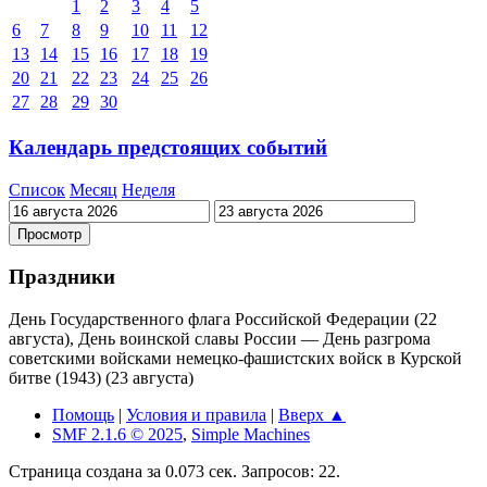
1
2
3
4
5
6
7
8
9
10
11
12
13
14
15
16
17
18
19
20
21
22
23
24
25
26
27
28
29
30
Календарь предстоящих событий
Список
Месяц
Неделя
Праздники
День Государственного флага Российской Федерации (22
августа), День воинской славы России — День разгрома
советскими войсками немецко-фашистских войск в Курской
битве (1943) (23 августа)
Помощь
|
Условия и правила
|
Вверх ▲
SMF 2.1.6 © 2025
,
Simple Machines
Страница создана за 0.073 сек. Запросов: 22.