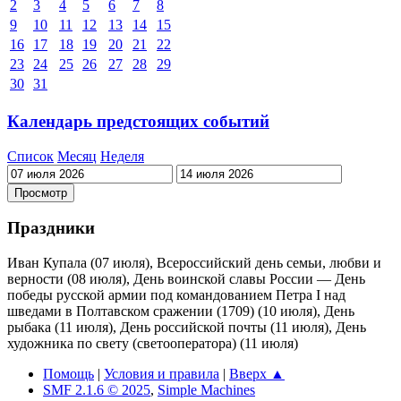
2
3
4
5
6
7
8
9
10
11
12
13
14
15
16
17
18
19
20
21
22
23
24
25
26
27
28
29
30
31
Календарь предстоящих событий
Список
Месяц
Неделя
Праздники
Иван Купала (07 июля), Всероссийский день семьи, любви и
верности (08 июля), День воинской славы России — День
победы русской армии под командованием Петра I над
шведами в Полтавском сражении (1709) (10 июля), День
рыбака (11 июля), День российской почты (11 июля), День
художника по свету (светооператора) (11 июля)
Помощь
|
Условия и правила
|
Вверх ▲
SMF 2.1.6 © 2025
,
Simple Machines