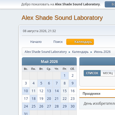
Добро пожаловать на
Alex Shade Sound Laboratory
.
В
Alex Shade Sound Laboratory
08 августа 2026, 21:32
Начало
Поиск
Календарь
Alex Shade Sound Laboratory
Календарь
Июнь 2026
►
►
Май 2026
Вс.
Пн.
Вт.
Ср.
Чт.
Пт.
Сб.
СПИСОК
МЕСЯЦ
1
2
3
4
5
6
7
8
9
10
11
12
13
14
15
16
Праздники
17
18
19
20
21
22
23
День изобретателя
24
25
26
27
28
29
30
31