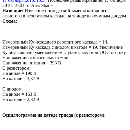
17 октября 2010, 15:34
Последнее редактирование
: 17 октября
2010, 19:01 от Alex Shade
Название:
Изучение последствий замены катодного
резистора в реостатном каскаде на триоде вакуумным диодом.
Схема:
Измеренный Ку исходного реостатного каскада = 14.
Измеренный Ку каскада с диодом в катоде = 19. Увеличение
Ку обусловлено уменьшением глубины местной ООС по току.
Напряжения относительно земли.
Напряжение питания = 393 В.
С резистором:
На аноде = 190 В.
На катоде = 3,37 В.
С диодом:
На аноде = 163 В.
На катоде = 2,32 В.
Осциллограмма на катоде триода (с резистором):