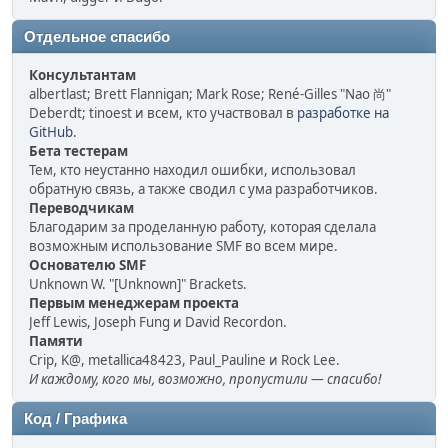
Отдельное спасибо
Консультантам
albertlast; Brett Flannigan; Mark Rose; René-Gilles "Nao 尚"
Deberdt; tinoest и всем, кто участвовал в
разработке на
GitHub
.
Бета тестерам
Тем, кто неустанно находил ошибки, использовал
обратную связь, а также сводил с ума разработчиков.
Переводчикам
Благодарим за проделанную работу, которая сделала
возможным использование SMF во всем мире.
Основателю SMF
Unknown W. "[Unknown]" Brackets.
Первым менеджерам проекта
Jeff Lewis, Joseph Fung и David Recordon.
Памяти
Crip, K@, metallica48423, Paul_Pauline и Rock Lee.
И каждому, кого мы, возможно, пропустили — спасибо!
Код / Графика