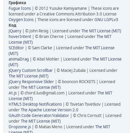
Графика
Fugue Icons
| © 2012 Yusuke Kamiyamane | These icons are
licensed under a Creative Commons Attribution 3.0 License
Oxygen Icons
| These icons are licensed under
GNU LGPLv3
Код
JQuery
| © John Resig | Licensed under
The MIT License (MIT)
hoverIntent
| © Brian Cherne | Licensed under
The MIT
License (MIT)
SCEditor
| © Sam Clarke | Licensed under
The MIT License
(MIT)
animaDrag
| © Abel Mohler | Licensed under
The MIT License
(MIT)
jQuery Custom Scrollbar
| © Maciej Zubala | Licensed under
The MIT License (MIT)
jQuery Responsive Slider
| © booncon ROCKETS | Licensed
under
The MIT License (MIT)
At.js
| © chord.luo@gmail.com | Licensed under
The MIT
License (MIT)
HTML5 Desktop Notifications
| © Tsvetan Tsvetkov | Licensed
under
The Apache License Version 2.0
GAuth Code Generator/Validator
| © Chris Cornutt | Licensed
under
The MIT License (MIT)
Dropzone.js
| © Matias Meno | Licensed under
The MIT
License (MIT)