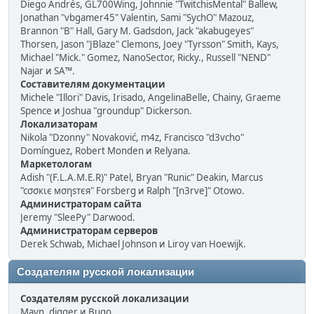
Diego Andrés, GL700Wing, Johnnie "TwitchisMental" Ballew,
Jonathan "vbgamer45" Valentin, Sami "SychO" Mazouz,
Brannon "B" Hall, Gary M. Gadsdon, Jack "akabugeyes"
Thorsen, Jason "JBlaze" Clemons, Joey "Tyrsson" Smith, Kays,
Michael "Mick." Gomez, NanoSector, Ricky., Russell "NEND"
Najar и SA™.
Составителям документации
Michele "Illori" Davis, Irisado, AngelinaBelle, Chainy, Graeme
Spence и Joshua "groundup" Dickerson.
Локализаторам
Nikola "Dzonny" Novaković, m4z, Francisco "d3vcho"
Domínguez, Robert Monden и Relyana.
Маркетологам
Adish "(F.L.A.M.E.R)" Patel, Bryan "Runic" Deakin, Marcus
"cσσкιє мσηѕтєя" Forsberg и Ralph "[n3rve]" Otowo.
Администраторам сайта
Jeremy "SleePy" Darwood.
Администраторам серверов
Derek Schwab, Michael Johnson и Liroy van Hoewijk.
Создателям русской локализации
Создателям русской локализации
Mavn, digger и Bugo.