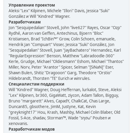
Управление проектом
Aleksi "Lex" Kilpinen, Michele "Illori" Davis, Jessica "Suki"
González и Will "Kindred" Wagner.
Разработчикам
Jon "Sesquipedalian" Stovell, John "live627" Rayes, Oscar "Ozp"
Rydhé, Aaron van Geffen, Antechinus, Bjoern "Bloc"
Kristiansen, Brad "IchBin™" Grow, Colin Schoen, emanuele,
Hendrik Jan "Compuart" Visser, Jessica "Suki" González, Jon
"Sesquipedalian" Stovell, Juan "JayBachatero" Hernandez, Karl
"RegularExpression" Benson, Matthew "Labradoodle-360"
Kerle, Grudge, Michael "Oldiesmann" Eshom, Michael "Thantos"
Miller, Norv, Peter "Arantor" Spicer, Selman "[SiNaN]" Eser,
Shawn Bulen, Shitiz "Dragooon" Garg, Theodore "Orstio"
Hildebrandt, Thorsten "TE" Eurich и winrules.
Специалистам поддержки
Will "Kindred" Wagner, Doug Heffernan, lurkalot, Steve, Aleksi
"Lex" Kilpinen, br360, GigaWatt, ziycon, Adam Tallon, Bigguy,
Bruno "margarett" Alves, CapadY, ChalkCat, Chas Large,
Duncan85, gbsothere, JimM, Justyne, Kat, Kevin
"greyknight17" Hou, Krash, Mashby, Michael Colin Blaber, Old
Fossil, S-Ace, shadav, Storman™, Wade "sησω" Poulsen и
xenovanis.
Разработчикам модов