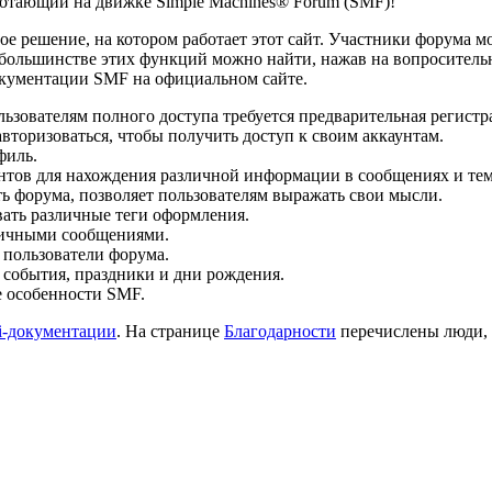
аботающий на движке Simple Machines® Forum (SMF)!
 решение, на котором работает этот сайт. Участники форума мо
ольшинстве этих функций можно найти, нажав на вопросительн
документации SMF на официальном сайте.
ьзователям полного доступа требуется предварительная регистр
вторизоваться, чтобы получить доступ к своим аккаунтам.
филь.
нтов для нахождения различной информации в сообщениях и тем
ь форума, позволяет пользователям выражать свои мысли.
ать различные теги оформления.
личными сообщениями.
 пользователи форума.
 события, праздники и дни рождения.
е особенности SMF.
i-документации
. На странице
Благодарности
перечислены люди,