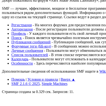
Добро пожаловать на форум «Alex Shade Sound Laboratory», р
SMF — лучшее, эффективное, мощное и бесплатное программное
пользоваться рядом дополнительных функций. Информацию о б
одну из ссылок на текущей странице. Ссылки ведут в раздел 
Регистрация
- На многих форумах для предоставления пол
Авторизация
- После регистрации пользователи должны а
Профиль
- У каждого пользователя есть свой личный про
Поиск
- Поиск является чрезвычайно полезным инструме
Публикация сообщений
- Публикация сообщений, как сут
Форумные теги (ББ-код)
- В сообщениях можно использов
Личные сообщения
- Пользователи могут обмениваться 
Список пользователей
- В этом списке перечисляются все
Календарь
- Пользователи могут отслеживать в календаре
Особенности
- Здесь перечисляются наиболее популярны
Дополнительные сведения об использовании SMF ищите в
Wik
Помощь
|
Условия и правила
|
Вверх ▲
SMF 2.1.6 © 2025
,
Simple Machines
Страница создана за 0.329 сек. Запросов: 11.